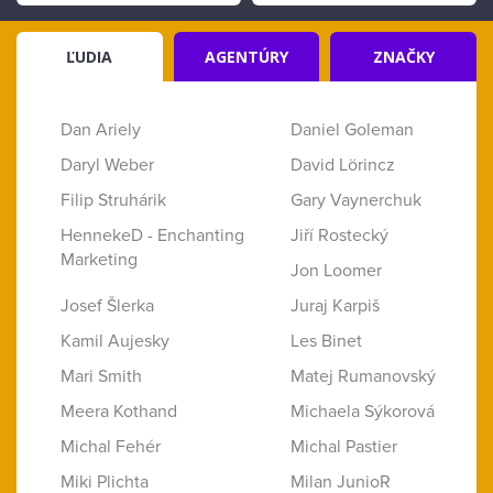
ĽUDIA
AGENTÚRY
ZNAČKY
Dan Ariely
Daniel Goleman
Daryl Weber
David Lörincz
Filip Struhárik
Gary Vaynerchuk
HennekeD - Enchanting
Jiří Rostecký
Marketing
Jon Loomer
Josef Šlerka
Juraj Karpiš
Kamil Aujesky
Les Binet
Mari Smith
Matej Rumanovský
Meera Kothand
Michaela Sýkorová
Michal Fehér
Michal Pastier
Miki Plichta
Milan JunioR