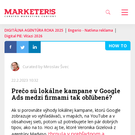
|
|
DIGITÁLNA AGENTÚRA ROKA 2025
Engerio - Natívna reklama
Digital PIE: Víťazi 2026
HOW TO
Curated by Miroslav Švec
22.2.2023 10:32
Prečo sú lokálne kampane v Google
Ads medzi firmami tak obľúbené?
Ak si porovnáte výhody lokálnej kampane, ktorú Google
zobrazuje vo vyhľadávači, v mapách, na YouTube a v
obsahovej sieti, potom už potrebujete len pár dobrých
tipov, ako na to. Hoci aj tie, ktoré Veronika Gizelová z
zhrnula v prehľadnom a
agentúry Madviso