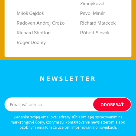
Zimnýkoval
Miloš Gajdoš
Pavol Minár
Radovan Andrej Grežo
Richard Marecek
Richard Shotton
Róbert Slovák
Roger Dooley
NEWSLETTER
Zadaním svojej emailovej adresy súhlasím s jej spracovaním na
marketingové účely, ktorými sú: kontaktovanie newsletterom alebo
osobným emailom za účelom informovania o novinkách.