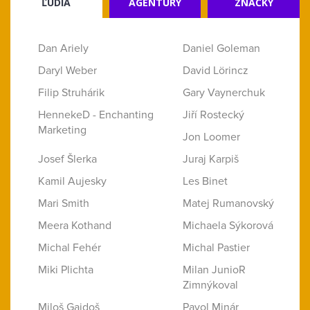
ĽUDIA
AGENTÚRY
ZNAČKY
Dan Ariely
Daniel Goleman
Daryl Weber
David Lörincz
Filip Struhárik
Gary Vaynerchuk
HennekeD - Enchanting
Jiří Rostecký
Marketing
Jon Loomer
Josef Šlerka
Juraj Karpiš
Kamil Aujesky
Les Binet
Mari Smith
Matej Rumanovský
Meera Kothand
Michaela Sýkorová
Michal Fehér
Michal Pastier
Miki Plichta
Milan JunioR
Zimnýkoval
Miloš Gajdoš
Pavol Minár