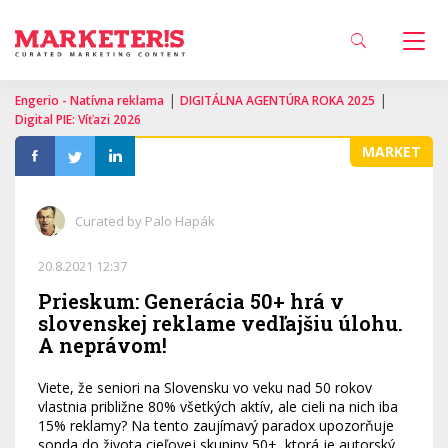
|
|
Engerio - Natívna reklama
DIGITÁLNA AGENTÚRA ROKA 2025
Digital PIE: Víťazi 2026
MARKET
Curated by Palo Hapák
20.8.2021 12:37
Prieskum: Generácia 50+ hrá v
slovenskej reklame vedľajšiu úlohu.
A neprávom!
Viete, že seniori na Slovensku vo veku nad 50 rokov
vlastnia približne 80% všetkých aktív, ale cieli na nich iba
15% reklamy? Na tento zaujímavý paradox upozorňuje
sonda do života cieľovej skupiny 50+, ktorá je autorský