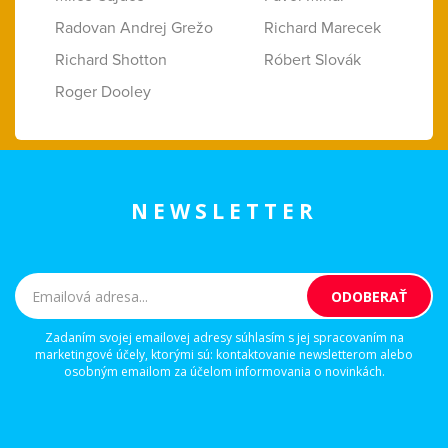
Radovan Andrej Grežo
Richard Marecek
Richard Shotton
Róbert Slovák
Roger Dooley
NEWSLETTER
Zadaním svojej emailovej adresy súhlasím s jej spracovaním na
marketingové účely, ktorými sú: kontaktovanie newsletterom alebo
osobným emailom za účelom informovania o novinkách.