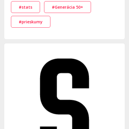
#stats
#Generácia 50+
#prieskumy