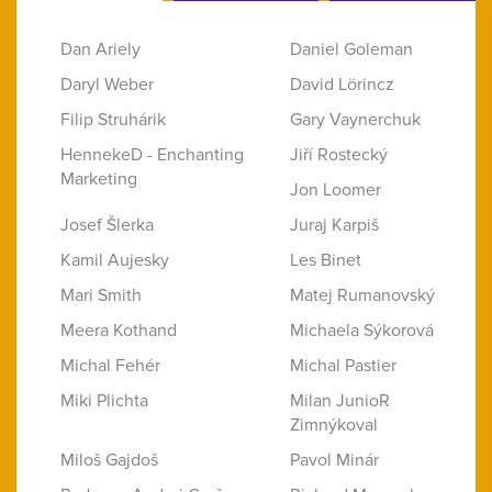
Dan Ariely
Daniel Goleman
Daryl Weber
David Lörincz
Filip Struhárik
Gary Vaynerchuk
HennekeD - Enchanting
Jiří Rostecký
Marketing
Jon Loomer
Josef Šlerka
Juraj Karpiš
Kamil Aujesky
Les Binet
Mari Smith
Matej Rumanovský
Meera Kothand
Michaela Sýkorová
Michal Fehér
Michal Pastier
Miki Plichta
Milan JunioR
Zimnýkoval
Miloš Gajdoš
Pavol Minár