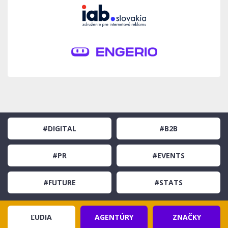
#DIGITAL
#B2B
#PR
#EVENTS
#FUTURE
#STATS
ĽUDIA
AGENTÚRY
ZNAČKY