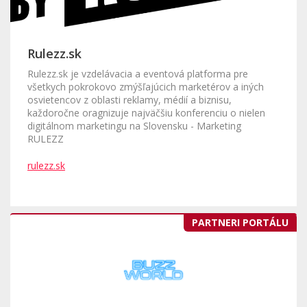
Rulezz.sk
Rulezz.sk je vzdelávacia a eventová platforma pre
všetkych pokrokovo zmýšľajúcich marketérov a iných
osvietencov z oblasti reklamy, médií a biznisu,
každoročne oragnizuje najväčšiu konferenciu o nielen
digitálnom marketingu na Slovensku - Marketing
RULEZZ
rulezz.sk
PARTNERI PORTÁLU