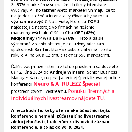
že
37%
marketérov vníma, že ich firmy intenzívne
využívaju AI, no takmer všetci marketéri vnímajú, že to
nie je dostatočné a intenzita využívania by sa mala
významne zvýšiť
. No a viete, ktoré sú
TOP 3
najčastejšie nástroje vo firmách na riešenie
marketingových úloh? Sú to
ChatGPT(42%)
,
Midjourney (14%)
a
Dall-E (6%)
. Tieto a ďalšie
významné zistenia obsahuje exkluzívny prieskum
spoločnosti
Kantar
, ktorý sa uskutočnil v máji tohto
roku o AI na SK a CZ trhu s takmer 550 marketérmi.
Ďalšie zaujímavé zistenia z tohto prieskumu sa dozviete
už 12. júna 2024 od
Andreja Wintera
, Senior Business
Manager Kantar, na prvej a jedinej špecializovanej online
Neuro & AI RULEZZ Špeciál
konferencii
Ponuku firemných a
prostredníctvom livestreamu.
individuálnych livestreamov nájdete TU.
A nezabudnite: keby ste sa ako účastníci tejto
konferencie nemohli zúčastniť na livestreame
alebo jeho časti, bude vám k dispozícii záznam
konferencie, a to až do 30. 9. 2024.