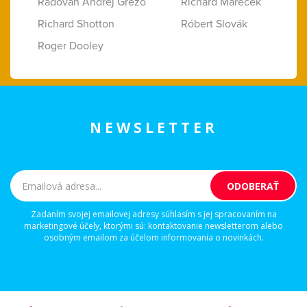
Radovan Andrej Grežo
Richard Marecek
Richard Shotton
Róbert Slovák
Roger Dooley
NEWSLETTER
Zadaním svojej emailovej adresy súhlasím s jej spracovaním na
marketingové účely, ktorými sú: kontaktovanie newsletterom alebo
osobným emailom za účelom informovania o novinkách.