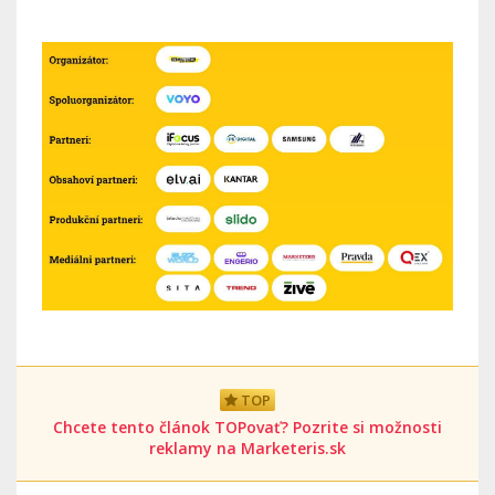
TOP
Chcete tento článok TOPovať? Pozrite si možnosti
reklamy na Marketeris.sk