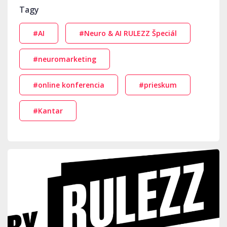
Tagy
#AI
#Neuro & AI RULEZZ Špeciál
#neuromarketing
#online konferencia
#prieskum
#Kantar