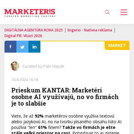
|
|
DIGITÁLNA AGENTÚRA ROKA 2025
Engerio - Natívna reklama
Digital PIE: Víťazi 2026
MARKET
Curated by Palo Hapák
10.6.2024 16:19
Prieskum KANTAR: Marketéri
osobne AI využívajú, no vo firmách
je to slabšie
Viete, že až
92%
marketérov osobne využíva textovú
alebo jazykovú AI, no na tvorbu písaného obsahu túto AI
používa "len"
61%
firiem?
Takže vo firmách je ešte
stále veľký priestor na rast
. Potvrdzuje to aj zistenie,