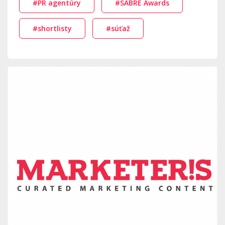
#PR agentúry
#SABRE Awards
#shortlisty
#súťaž