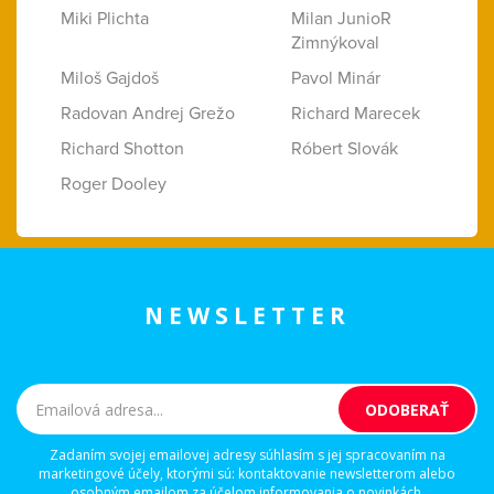
Miki Plichta
Milan JunioR
Zimnýkoval
Miloš Gajdoš
Pavol Minár
Radovan Andrej Grežo
Richard Marecek
Richard Shotton
Róbert Slovák
Roger Dooley
NEWSLETTER
Zadaním svojej emailovej adresy súhlasím s jej spracovaním na
marketingové účely, ktorými sú: kontaktovanie newsletterom alebo
osobným emailom za účelom informovania o novinkách.