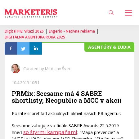
|
|
Digital PIE: Víťazi 2026
Engerio - Natívna reklama
DIGITÁLNA AGENTÚRA ROKA 2025
AGENTÚRY & ĽUDIA
Curated by Miroslav Švec
10.4.2019 10:51
PRMix: Seesame má 4 SABRE
shortlisty, Neopublic a MCC v akcii
Pozrite si prehľad aktuálnych aktivít našich PR agentúr:
Seesame zabojuje vo finále SABRE Awards 22.5.2019
so štyrmi kampaňami
hneď
: "Mapa prevencie" a
"WTF je HPV?", obe pre MSD Slovensko, "Stojím za to"