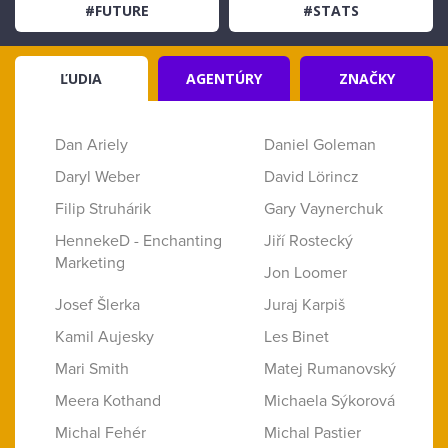
#FUTURE
#STATS
ĽUDIA
AGENTÚRY
ZNAČKY
Dan Ariely
Daniel Goleman
Daryl Weber
David Lörincz
Filip Struhárik
Gary Vaynerchuk
HennekeD - Enchanting
Jiří Rostecký
Marketing
Jon Loomer
Josef Šlerka
Juraj Karpiš
Kamil Aujesky
Les Binet
Mari Smith
Matej Rumanovský
Meera Kothand
Michaela Sýkorová
Michal Fehér
Michal Pastier