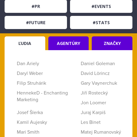
#PR
#EVENTS
#FUTURE
#STATS
ĽUDIA
AGENTÚRY
ZNAČKY
Dan Ariely
Daniel Goleman
Daryl Weber
David Lörincz
Filip Struhárik
Gary Vaynerchuk
HennekeD - Enchanting
Jiří Rostecký
Marketing
Jon Loomer
Josef Šlerka
Juraj Karpiš
Kamil Aujesky
Les Binet
Mari Smith
Matej Rumanovský