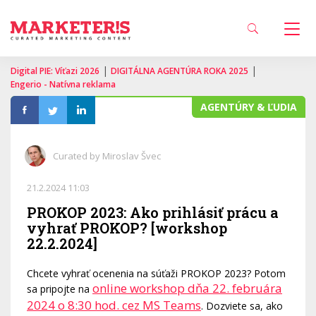
|
|
Digital PIE: Víťazi 2026
DIGITÁLNA AGENTÚRA ROKA 2025
Engerio - Natívna reklama
AGENTÚRY & ĽUDIA
Curated by Miroslav Švec
21.2.2024 11:03
PROKOP 2023: Ako prihlásiť prácu a
vyhrať PROKOP? [workshop
22.2.2024]
Chcete vyhrať ocenenia na súťaži PROKOP 2023? Potom
online workshop dňa 22. februára
sa pripojte na
2024 o 8:30 hod. cez MS Teams
. Dozviete sa, ako