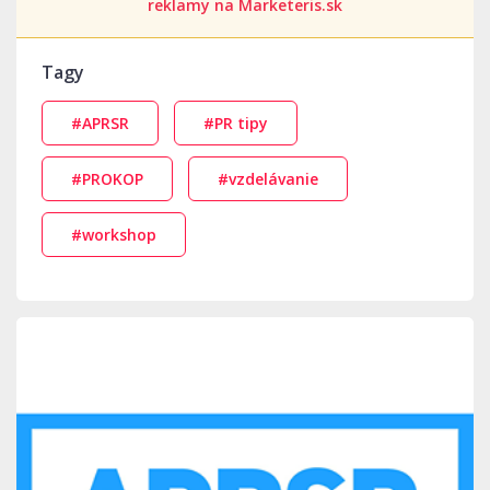
reklamy na Marketeris.sk
Tagy
#APRSR
#PR tipy
#PROKOP
#vzdelávanie
#workshop