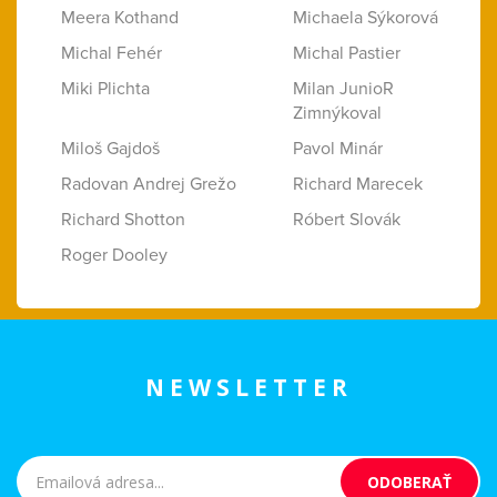
Meera Kothand
Michaela Sýkorová
Michal Fehér
Michal Pastier
Miki Plichta
Milan JunioR
Zimnýkoval
Miloš Gajdoš
Pavol Minár
Radovan Andrej Grežo
Richard Marecek
Richard Shotton
Róbert Slovák
Roger Dooley
NEWSLETTER