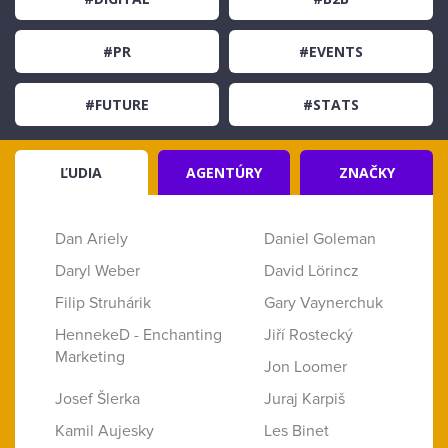
#PR
#EVENTS
#FUTURE
#STATS
ĽUDIA
AGENTÚRY
ZNAČKY
Dan Ariely
Daniel Goleman
Daryl Weber
David Lörincz
Filip Struhárik
Gary Vaynerchuk
HennekeD - Enchanting
Jiří Rostecký
Marketing
Jon Loomer
Josef Šlerka
Juraj Karpiš
Kamil Aujesky
Les Binet