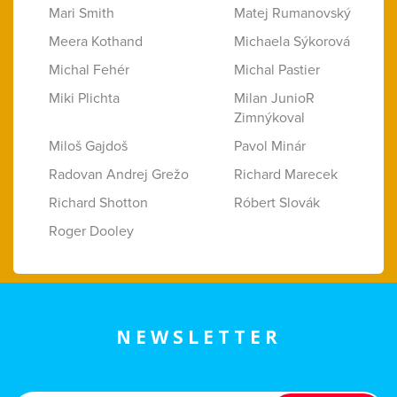
Mari Smith
Matej Rumanovský
Meera Kothand
Michaela Sýkorová
Michal Fehér
Michal Pastier
Miki Plichta
Milan JunioR
Zimnýkoval
Miloš Gajdoš
Pavol Minár
Radovan Andrej Grežo
Richard Marecek
Richard Shotton
Róbert Slovák
Roger Dooley
NEWSLETTER