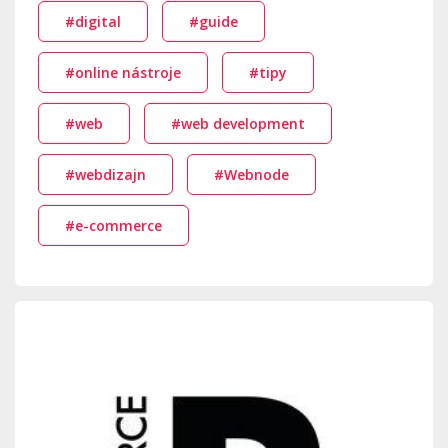
#digital
#guide
#online nástroje
#tipy
#web
#web development
#webdizajn
#Webnode
#e-commerce