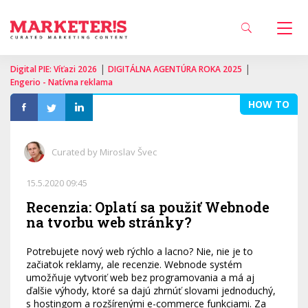
|
|
Digital PIE: Víťazi 2026
DIGITÁLNA AGENTÚRA ROKA 2025
Engerio - Natívna reklama
HOW TO
Curated by Miroslav Švec
15.5.2020 09:45
Recenzia: Oplatí sa použiť Webnode
na tvorbu web stránky?
Potrebujete nový web rýchlo a lacno? Nie, nie je to
začiatok reklamy, ale recenzie. Webnode systém
umožňuje vytvoriť web bez programovania a má aj
ďalšie výhody, ktoré sa dajú zhrnúť slovami jednoduchý,
s hostingom a rozšírenými e-commerce funkciami. Za