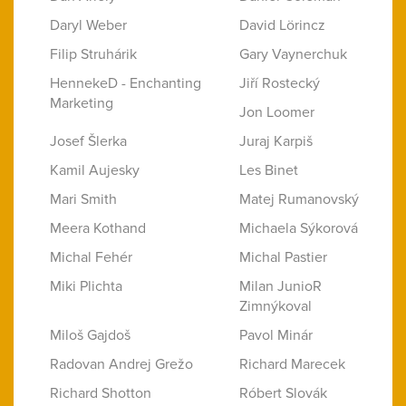
Daryl Weber
David Lörincz
Filip Struhárik
Gary Vaynerchuk
HennekeD - Enchanting
Jiří Rostecký
Marketing
Jon Loomer
Josef Šlerka
Juraj Karpiš
Kamil Aujesky
Les Binet
Mari Smith
Matej Rumanovský
Meera Kothand
Michaela Sýkorová
Michal Fehér
Michal Pastier
Miki Plichta
Milan JunioR
Zimnýkoval
Miloš Gajdoš
Pavol Minár
Radovan Andrej Grežo
Richard Marecek
Richard Shotton
Róbert Slovák