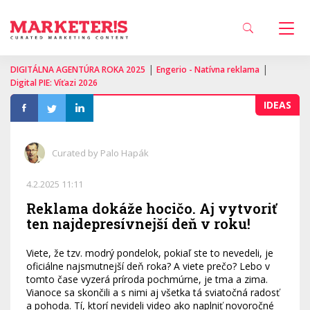
|
|
DIGITÁLNA AGENTÚRA ROKA 2025
Engerio - Natívna reklama
Digital PIE: Víťazi 2026
IDEAS
Curated by Palo Hapák
4.2.2025 11:11
Reklama dokáže hocičo. Aj vytvoriť
ten najdepresívnejší deň v roku!
Viete, že tzv. modrý pondelok, pokiaľ ste to nevedeli, je
oficiálne najsmutnejší deň roka? A viete prečo? Lebo v
tomto čase vyzerá príroda pochmúrne, je tma a zima.
Vianoce sa skončili a s nimi aj všetka tá sviatočná radosť
a pohoda. Tí, ktorí nevideli video ako naplniť novoročné