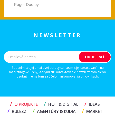
Roger Dooley
NEWSLETTER
Zadaním svojej emailovej adresy súhlasím s jej spracovaním na
marketingové účely, ktorými sú: kontaktovanie newsletterom alebo
osobným emailom za účelom informovania o novinkách.
/
/
/
O PROJEKTE
HOT & DIGITAL
IDEAS
/
/
/
RULEZZ
AGENTÚRY & ĽUDIA
MARKET