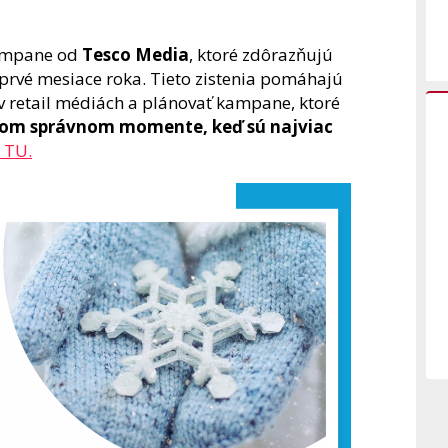
 kampane od
Tesco Media
, ktoré zdôrazňujú
prvé mesiace roka. Tieto zistenia pomáhajú
i v retail médiách a plánovať kampane, ktoré
om správnom momente, keď sú najviac
 TU.