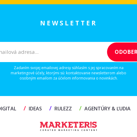
NEWSLETTER
Zadaním svojej emailovej adresy súhlasím s jej spracovaním na
marketingové účely, ktorými sú: kontaktovanie newsletterom alebo
osobným emailom za účelom informovania o novinkách.
/
/
/
IGITAL
IDEAS
RULEZZ
AGENTÚRY & ĽUDIA