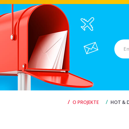
/
/
O PROJEKTE
HOT & D