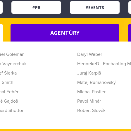
#PR
#EVENTS
AGENTÚRY
iel Goleman
Daryl Weber
y Vaynerchuk
HennekeD - Enchanting M
f Šlerka
Juraj Karpiš
i Smith
Matej Rumanovský
hal Fehér
Michal Pastier
oš Gajdoš
Pavol Minár
hard Shotton
Róbert Slovák