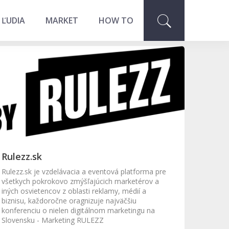
 ĽUDIA
MARKET
HOW TO
Rulezz.sk
Rulezz.sk je vzdelávacia a eventová platforma pre
všetkych pokrokovo zmýšľajúcich marketérov a
iných osvietencov z oblasti reklamy, médií a
biznisu, každoročne oragnizuje najväčšiu
konferenciu o nielen digitálnom marketingu na
Slovensku - Marketing RULEZZ