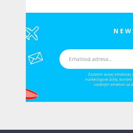
NEW
Zadaním svojej emailovej 
marketingové účely, ktorými
osobným emailom za úč