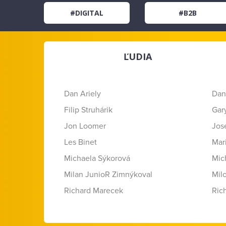
#DIGITAL
#B2B
ĽUDIA
Dan Ariely
Dan
Filip Struhárik
Gar
Jon Loomer
Jose
Les Binet
Mar
Michaela Sýkorová
Mic
Milan JunioR Zimnýkoval
Mil
Richard Marecek
Ric