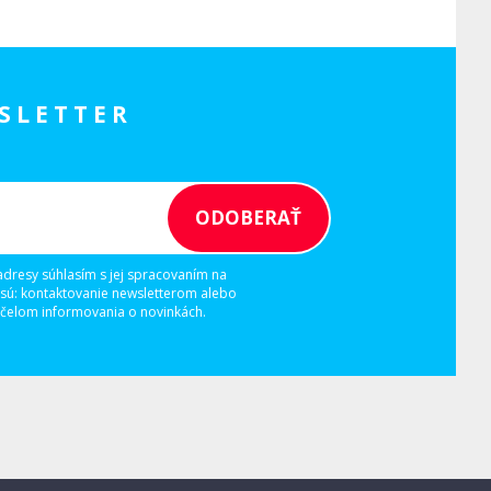
SLETTER
adresy súhlasím s jej spracovaním na
 sú: kontaktovanie newsletterom alebo
elom informovania o novinkách.