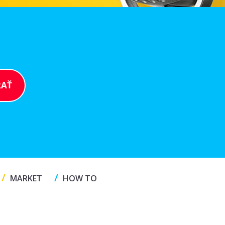
/
/
MARKET
HOW TO