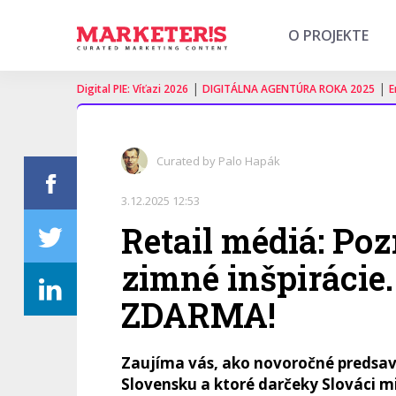
O PROJEKTE
|
|
Digital PIE: Víťazi 2026
DIGITÁLNA AGENTÚRA ROKA 2025
E
Curated by Palo Hapák
3.12.2025 12:53
Retail médiá: Poz
zimné inšpirácie.
ZDARMA!
Zaujíma vás, ako novoročné predsav
Slovensku a ktoré darčeky Slováci mi