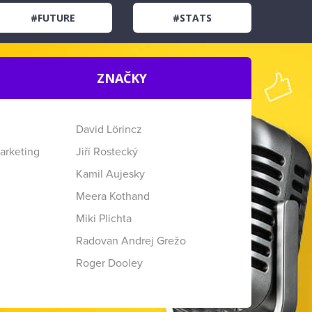
#FUTURE
#STATS
ZNAČKY
David Lörincz
arketing
Jiří Rostecký
Kamil Aujesky
Meera Kothand
Miki Plichta
Radovan Andrej Grežo
Roger Dooley