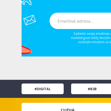
Zadaním svojej emailovej 
marketingové účely, ktorými
osobným emailom za úč
#DIGITAL
#B2B
ĽUDIA