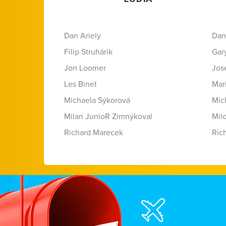
Dan Ariely
Dan
Filip Struhárik
Gar
Jon Loomer
Jose
Les Binet
Mar
Michaela Sýkorová
Mic
Milan JunioR Zimnýkoval
Mil
Richard Marecek
Ric