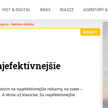
HOT & DIGITAL
IDEAS
RULEZZ
AGENTÚRY &
ngerio - Natívna reklama
MARKET
jefektívnejšie
adom na najefektívnejšie reklamy na svete –
E. A téma už klasická: Sú najefektívnejšie