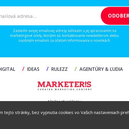
Zadaním svojej emailovej adresy súhlasím s jej spracovaním na
marketingové účely, ktorými sú: kontaktovanie newsletterom alebo
osobným emailom za účelom informovania o novinkách.
/
/
/
IGITAL
IDEAS
RULEZZ
AGENTÚRY & ĽUDIA
Možnosti reklamy
ím tejto stránky, bez vypnutia cookies vo Vašich nastaveniach prehl
Copyright© 2026 by TheMarketers.biz
info@themarketers.biz