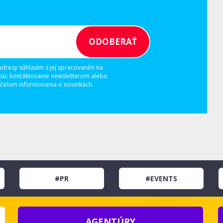
adresy súhlasím s jej spracovaním na
 sú: kontaktovanie newsletterom alebo
elom informovania o novinkách.
#PR
#EVENTS
AGENTÚRY