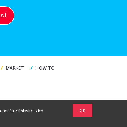
/
/
MARKET
HOW TO
iadača, súhlasíte s ich
OK