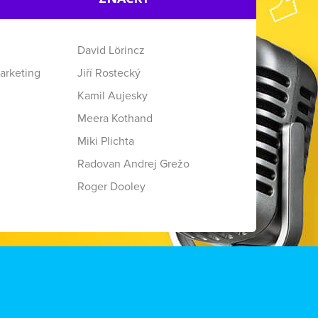
David Lörincz
arketing
Jiří Rostecký
Kamil Aujesky
Meera Kothand
Miki Plichta
Radovan Andrej Grežo
Roger Dooley