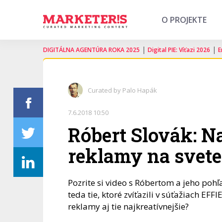
O PROJEKTE
|
|
DIGITÁLNA AGENTÚRA ROKA 2025
Digital PIE: Víťazi 2026
E
Curated by Palo Hapák
7.6.2018 10:50
Róbert Slovák: Na
reklamy na svete
Pozrite si video s Róbertom a jeho pohľ
teda tie, ktoré zvíťazili v súťažiach EFFI
reklamy aj tie najkreatívnejšie?