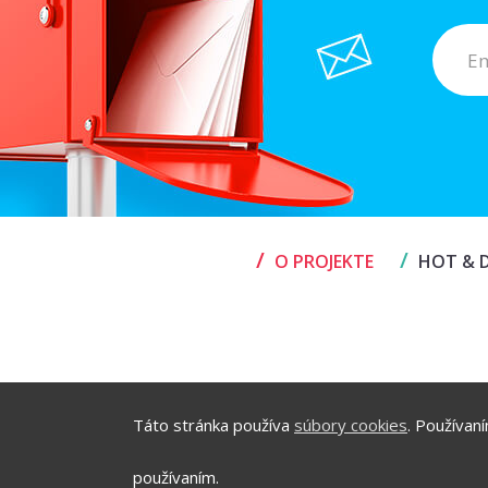
/
/
O PROJEKTE
HOT & D
Táto stránka používa
súbory cookies
. Používan
používaním.