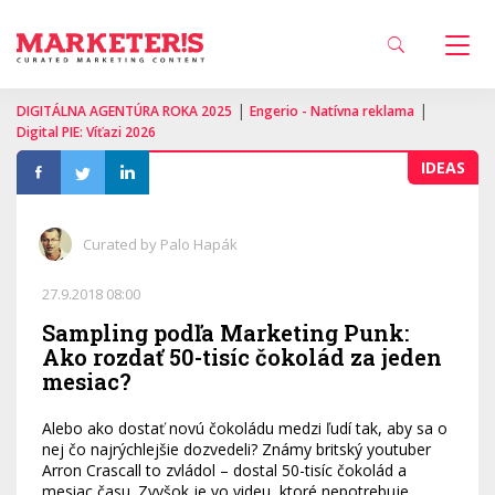
|
|
DIGITÁLNA AGENTÚRA ROKA 2025
Engerio - Natívna reklama
Digital PIE: Víťazi 2026
IDEAS
Curated by Palo Hapák
27.9.2018 08:00
Sampling podľa Marketing Punk:
Ako rozdať 50-tisíc čokolád za jeden
mesiac?
Alebo ako dostať novú čokoládu medzi ľudí tak, aby sa o
nej čo najrýchlejšie dozvedeli? Známy britský youtuber
Arron Crascall to zvládol – dostal 50-tisíc čokolád a
mesiac času. Zvyšok je vo videu, ktoré nepotrebuje