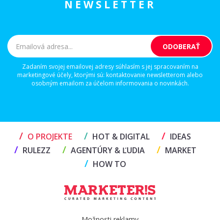
NEWSLETTER
Zadaním svojej emailovej adresy súhlasím s jej spracovaním na
marketingové účely, ktorými sú: kontaktovanie newsletterom alebo
osobným emailom za účelom informovania o novinkách.
/
/
/
O PROJEKTE
HOT & DIGITAL
IDEAS
/
/
/
RULEZZ
AGENTÚRY & ĽUDIA
MARKET
/
HOW TO
Možnosti reklamy