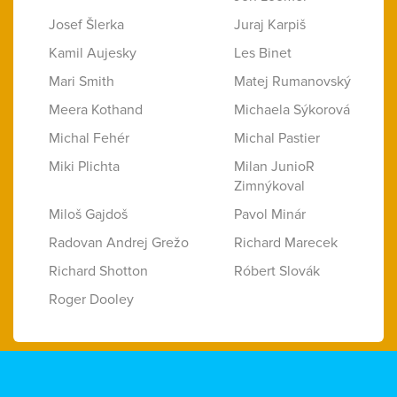
Josef Šlerka
Juraj Karpiš
Kamil Aujesky
Les Binet
Mari Smith
Matej Rumanovský
Meera Kothand
Michaela Sýkorová
Michal Fehér
Michal Pastier
Miki Plichta
Milan JunioR
Zimnýkoval
Miloš Gajdoš
Pavol Minár
Radovan Andrej Grežo
Richard Marecek
Richard Shotton
Róbert Slovák
Roger Dooley