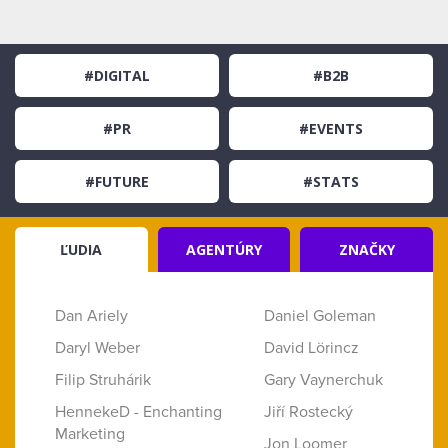
#DIGITAL
#B2B
#PR
#EVENTS
#FUTURE
#STATS
ĽUDIA
AGENTÚRY
ZNAČKY
Dan Ariely
Daniel Goleman
Daryl Weber
David Lörincz
Filip Struhárik
Gary Vaynerchuk
HennekeD - Enchanting
Jiří Rostecký
Marketing
Jon Loomer