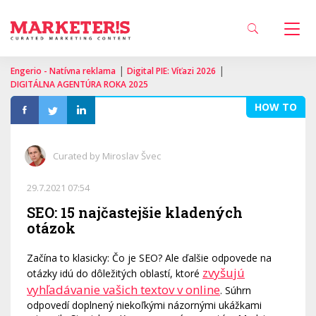
|
|
Engerio - Natívna reklama
Digital PIE: Víťazi 2026
DIGITÁLNA AGENTÚRA ROKA 2025
HOW TO
Curated by Miroslav Švec
29.7.2021 07:54
SEO: 15 najčastejšie kladených
otázok
Začína to klasicky: Čo je SEO? Ale ďalšie odpovede na
zvyšujú
otázky idú do dôležitých oblastí, ktoré
vyhľadávanie vašich textov v online
. Súhrn
odpovedí doplnený niekoľkými názornými ukážkami