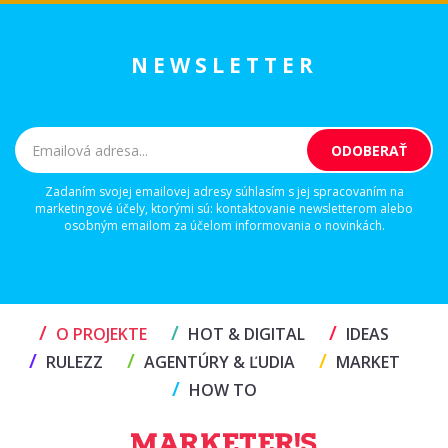
NEWSLETTER
Zadaním svojej emailovej adresy súhlasím s jej spracovaním na
marketingové účely, ktorými sú: kontaktovanie newsletterom alebo
osobným emailom za účelom informovania o novinkách.
/
/
/
O PROJEKTE
HOT & DIGITAL
IDEAS
/
/
/
RULEZZ
AGENTÚRY & ĽUDIA
MARKET
/
HOW TO