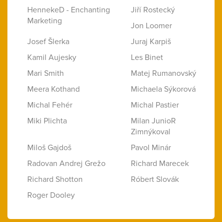
HennekeD - Enchanting
Jiří Rostecký
Marketing
Jon Loomer
Josef Šlerka
Juraj Karpiš
Kamil Aujesky
Les Binet
Mari Smith
Matej Rumanovský
Meera Kothand
Michaela Sýkorová
Michal Fehér
Michal Pastier
Miki Plichta
Milan JunioR
Zimnýkoval
Miloš Gajdoš
Pavol Minár
Radovan Andrej Grežo
Richard Marecek
Richard Shotton
Róbert Slovák
Roger Dooley