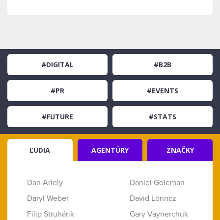
#DIGITAL
#B2B
#PR
#EVENTS
#FUTURE
#STATS
ĽUDIA
AGENTÚRY
ZNAČKY
Dan Ariely
Daniel Goleman
Daryl Weber
David Lörincz
Filip Struhárik
Gary Vaynerchuk