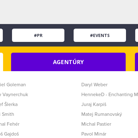
#PR
#EVENTS
AGENTÚRY
iel Goleman
Daryl Weber
y Vaynerchuk
HennekeD - Enchanting M
f Šlerka
Juraj Karpiš
i Smith
Matej Rumanovský
hal Fehér
Michal Pastier
oš Gajdoš
Pavol Minár