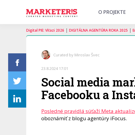
O PROJEKTE
|
|
Digital PIE: Víťazi 2026
DIGITÁLNA AGENTÚRA ROKA 2025
E
Curated by Miroslav Švec
23.8.2024 17:01
Social media mar
Facebooku a Inst
Posledné pravidlá súťaží Meta aktualiz
oboznámiť z blogu agentúry iFocus.