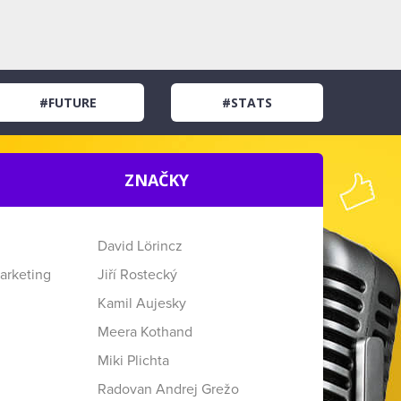
#FUTURE
#STATS
ZNAČKY
David Lörincz
arketing
Jiří Rostecký
Kamil Aujesky
Meera Kothand
Miki Plichta
Radovan Andrej Grežo