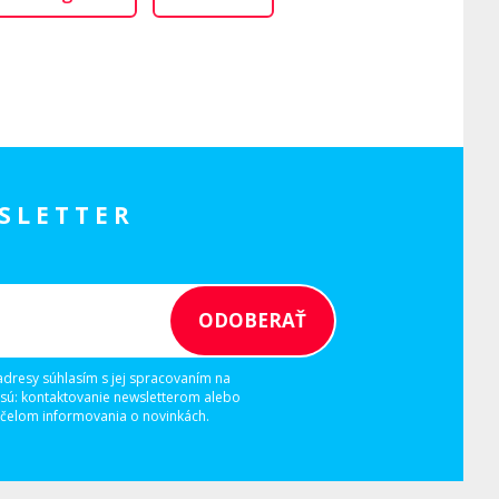
SLETTER
adresy súhlasím s jej spracovaním na
 sú: kontaktovanie newsletterom alebo
elom informovania o novinkách.