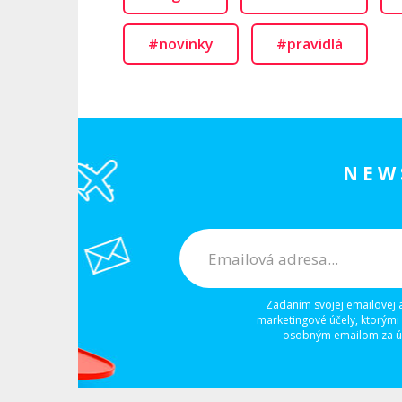
#novinky
#pravidlá
NEW
Zadaním svojej emailovej 
marketingové účely, ktorými
osobným emailom za úč