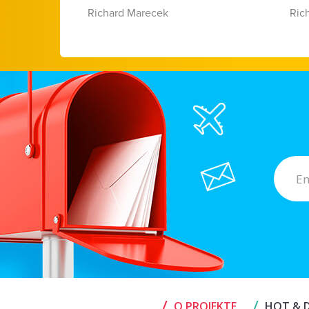
Richard Marecek
Ric
/
/
O PROJEKTE
HOT & D