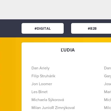
#DIGITAL
#B2B
ĽUDIA
Dan Ariely
Dan
Filip Struhárik
Gar
Jon Loomer
Jose
Les Binet
Mar
Michaela Sýkorová
Mic
Milan JunioR Zimnýkoval
Mil