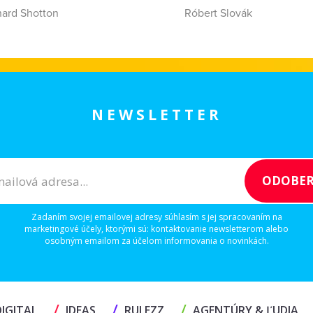
hard Shotton
Róbert Slovák
NEWSLETTER
Zadaním svojej emailovej adresy súhlasím s jej spracovaním na
marketingové účely, ktorými sú: kontaktovanie newsletterom alebo
osobným emailom za účelom informovania o novinkách.
/
/
/
IGITAL
IDEAS
RULEZZ
AGENTÚRY & ĽUDIA