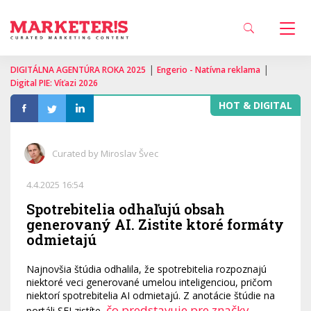
|
|
DIGITÁLNA AGENTÚRA ROKA 2025
Engerio - Natívna reklama
Digital PIE: Víťazi 2026
HOT & DIGITAL
Curated by Miroslav Švec
4.4.2025 16:54
Spotrebitelia odhaľujú obsah
generovaný AI. Zistite ktoré formáty
odmietajú
Najnovšia štúdia odhalila, že spotrebitelia rozpoznajú
niektoré veci generované umelou inteligenciou, pričom
niektorí spotrebitelia AI odmietajú. Z anotácie štúdie na
čo predstavuje pre značky
portáli SEJ zistíte,