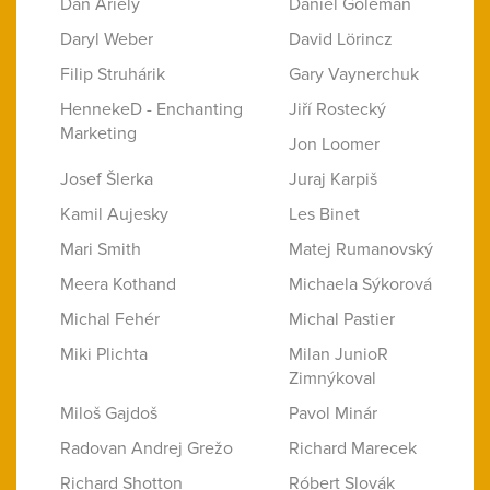
Dan Ariely
Daniel Goleman
Daryl Weber
David Lörincz
Filip Struhárik
Gary Vaynerchuk
HennekeD - Enchanting
Jiří Rostecký
Marketing
Jon Loomer
Josef Šlerka
Juraj Karpiš
Kamil Aujesky
Les Binet
Mari Smith
Matej Rumanovský
Meera Kothand
Michaela Sýkorová
Michal Fehér
Michal Pastier
Miki Plichta
Milan JunioR
Zimnýkoval
Miloš Gajdoš
Pavol Minár
Radovan Andrej Grežo
Richard Marecek
Richard Shotton
Róbert Slovák