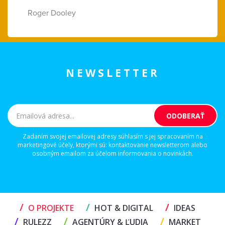
Roger Dooley
NEWSLETTER
Zadaním svojej emailovej adresy súhlasím s jej spracovaním na
marketingové účely, ktorými sú: kontaktovanie newsletterom alebo
osobným emailom za účelom informovania o novinkách.
/
/
/
O PROJEKTE
HOT & DIGITAL
IDEAS
/
/
/
RULEZZ
AGENTÚRY & ĽUDIA
MARKET