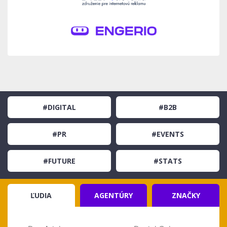
#DIGITAL
#B2B
#PR
#EVENTS
#FUTURE
#STATS
ĽUDIA
AGENTÚRY
ZNAČKY