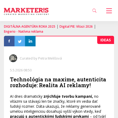
|
|
DIGITÁLNA AGENTÚRA ROKA 2025
Digital PIE: Víťazi 2026
Engerio - Natívna reklama
IDEAS
Curated by Petra Melišová
5.5.2026 08:50
Technológia na maxime, autenticita
rozhoduje: Realita AI reklamy!
AI dnes dramaticky
zrýchľuje tvorbu kampaní,
no
víťazmi sa stávajú len tie značky, ktoré im vedia dať
ľudský rozmer. Dáta ukazujú, že reklamy generované
umelou inteligenciou dosahujú vyšší výkon vtedy, keď
pracujú s autentickými ľudskými prvkami
– od tvárí