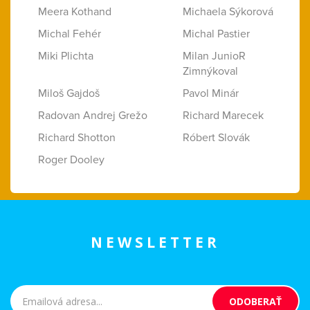
Meera Kothand
Michaela Sýkorová
Michal Fehér
Michal Pastier
Miki Plichta
Milan JunioR
Zimnýkoval
Miloš Gajdoš
Pavol Minár
Radovan Andrej Grežo
Richard Marecek
Richard Shotton
Róbert Slovák
Roger Dooley
NEWSLETTER