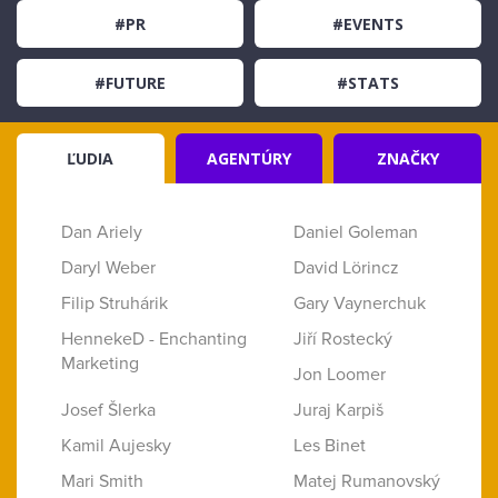
#PR
#EVENTS
#FUTURE
#STATS
ĽUDIA
AGENTÚRY
ZNAČKY
Dan Ariely
Daniel Goleman
Daryl Weber
David Lörincz
Filip Struhárik
Gary Vaynerchuk
HennekeD - Enchanting
Jiří Rostecký
Marketing
Jon Loomer
Josef Šlerka
Juraj Karpiš
Kamil Aujesky
Les Binet
Mari Smith
Matej Rumanovský