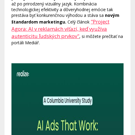
až po prirodzený vizuálny jazyk. Kombinácia
technologickej efektivity a dôveryhodnej emócie tak
prestáva byť konkurenčnou výhodou a stáva sa
novým
"Project
štandardom marketingu.
Celý článok
Agora: AI v reklamách víťazí, keď využíva
autenticitu ľudských prvkov"
, si môžete prečítať na
portáli Mediář.