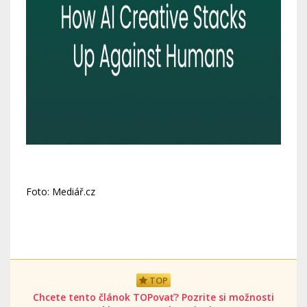
Foto: Mediář.cz
TOP
Chcete tento článok TOPovať? Pozrite si možnosti