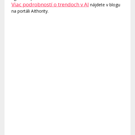
Viac podrobností o trendoch v AI
nájdete v blogu
na portáli AIthority.