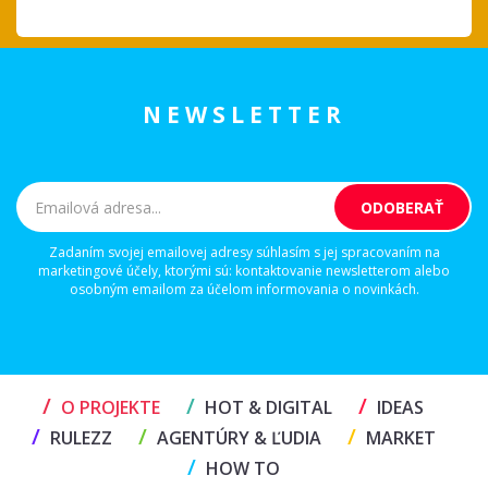
NEWSLETTER
Zadaním svojej emailovej adresy súhlasím s jej spracovaním na
marketingové účely, ktorými sú: kontaktovanie newsletterom alebo
osobným emailom za účelom informovania o novinkách.
/
/
/
O PROJEKTE
HOT & DIGITAL
IDEAS
/
/
/
RULEZZ
AGENTÚRY & ĽUDIA
MARKET
/
HOW TO