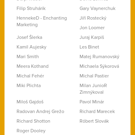
Filip Struhárik
Gary Vaynerchuk
HennekeD - Enchanting
Jiří Rostecký
Marketing
Jon Loomer
Josef Šlerka
Juraj Karpiš
Kamil Aujesky
Les Binet
Mari Smith
Matej Rumanovský
Meera Kothand
Michaela Sýkorová
Michal Fehér
Michal Pastier
Miki Plichta
Milan JunioR
Zimnýkoval
Miloš Gajdoš
Pavol Minár
Radovan Andrej Grežo
Richard Marecek
Richard Shotton
Róbert Slovák
Roger Dooley