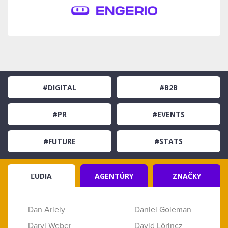
#DIGITAL
#B2B
#PR
#EVENTS
#FUTURE
#STATS
ĽUDIA
AGENTÚRY
ZNAČKY
Dan Ariely
Daniel Goleman
Daryl Weber
David Lörincz