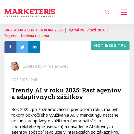
|
|
DIGITÁLNA AGENTÚRA ROKA 2025
Digital PIE: Víťazi 2026
Engerio - Natívna reklama
HOT & DIGITAL
Curated by Miroslav Švec
27.3.2025 12:42
Trendy AI v roku 2025: Rast agentov
a adaptívnych zážitkov
Rok 2025, po zoznamovacom predošlom roku, má byť
rokom pokročilého využívania AI. V marketingu nastane
posun k adaptívnym zážitkom (personalizácii a
spotrebiteľskej skúsenosti) a nasadenie AI šikovných
agentov spôsobí revolúcie v interakciách so zákazníkmi.