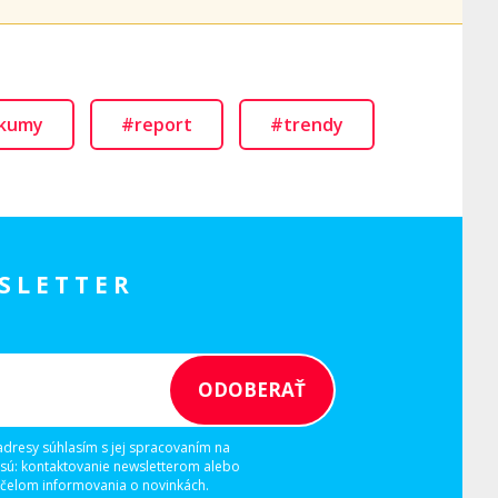
skumy
#report
#trendy
SLETTER
adresy súhlasím s jej spracovaním na
 sú: kontaktovanie newsletterom alebo
elom informovania o novinkách.