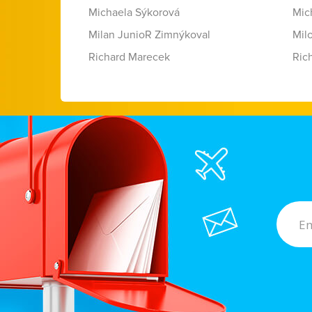
Michaela Sýkorová
Mic
Milan JunioR Zimnýkoval
Mil
Richard Marecek
Ric