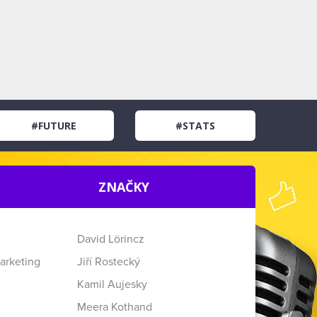
#FUTURE
#STATS
ZNAČKY
David Lörincz
arketing
Jiří Rostecký
Kamil Aujesky
Meera Kothand