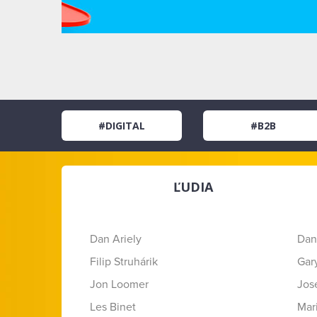
#DIGITAL
#B2B
ĽUDIA
Dan Ariely
Dan
Filip Struhárik
Gar
Jon Loomer
Jose
Les Binet
Mar