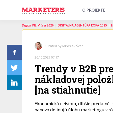
O PROJEKTE
|
|
Digital PIE: Víťazi 2026
DIGITÁLNA AGENTÚRA ROKA 2025
E
Curated by Miroslav Švec
26.10.2025 07:17
Trendy v B2B pre
nákladovej polož
[na stiahnutie]
Ekonomická neistota, dlhšie predajné 
nanovo definujú úlohu marketingu v rô