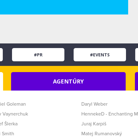
#PR
#EVENTS
AGENTÚRY
iel Goleman
Daryl Weber
y Vaynerchuk
HennekeD - Enchanting M
f Šlerka
Juraj Karpiš
i Smith
Matej Rumanovský