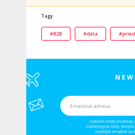
Tagy
#B2B
#dáta
#prie
NEW
Zadaním svojej emailovej 
marketingové účely, ktorými
osobným emailom za úč