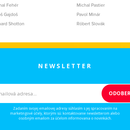
hal Fehér
Michal Pastier
oš Gajdoš
Pavol Minár
hard Shotton
Róbert Slovák
NEWSLETTER
Zadaním svojej emailovej adresy súhlasím s jej spracovaním na
marketingové účely, ktorými sú: kontaktovanie newsletterom alebo
osobným emailom za účelom informovania o novinkách.