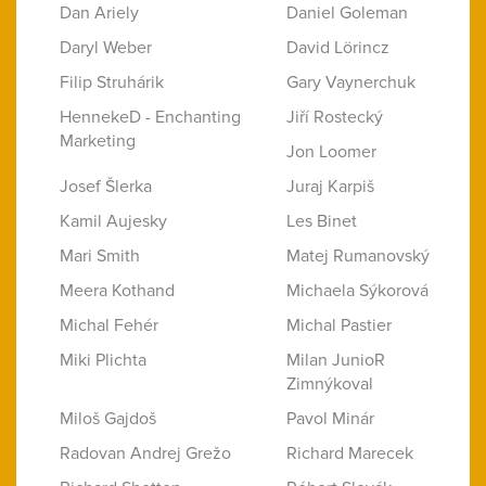
Dan Ariely
Daniel Goleman
Daryl Weber
David Lörincz
Filip Struhárik
Gary Vaynerchuk
HennekeD - Enchanting
Jiří Rostecký
Marketing
Jon Loomer
Josef Šlerka
Juraj Karpiš
Kamil Aujesky
Les Binet
Mari Smith
Matej Rumanovský
Meera Kothand
Michaela Sýkorová
Michal Fehér
Michal Pastier
Miki Plichta
Milan JunioR
Zimnýkoval
Miloš Gajdoš
Pavol Minár
Radovan Andrej Grežo
Richard Marecek