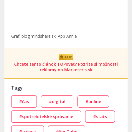
Graf: blog.mindshare.sk; App Annie
TOP
Chcete tento článok TOPovať? Pozrite si možnosti
reklamy na Marketeris.sk
Tagy
#čas
#digital
#online
#spotrebiteľské správanie
#stats
#trendy
#YouTube