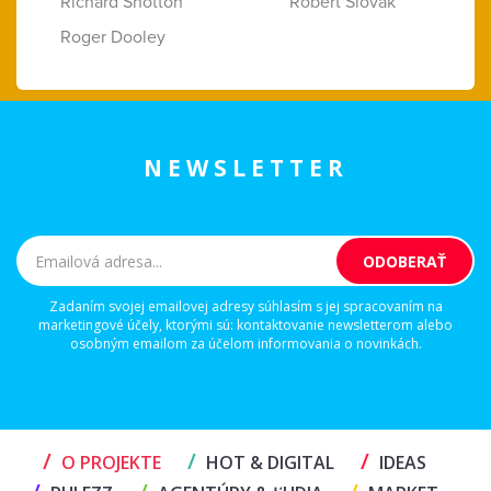
Richard Shotton
Róbert Slovák
Roger Dooley
NEWSLETTER
Zadaním svojej emailovej adresy súhlasím s jej spracovaním na
marketingové účely, ktorými sú: kontaktovanie newsletterom alebo
osobným emailom za účelom informovania o novinkách.
/
/
/
O PROJEKTE
HOT & DIGITAL
IDEAS