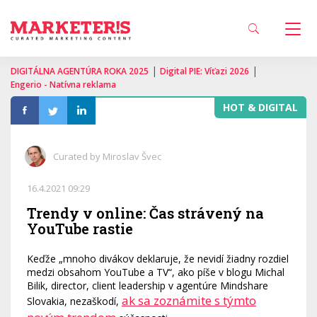
|
|
DIGITÁLNA AGENTÚRA ROKA 2025
Digital PIE: Víťazi 2026
Engerio - Natívna reklama
HOT & DIGITAL
Curated by Miroslav Švec
16.4.2021 09:29
Trendy v online: Čas strávený na
YouTube rastie
Keďže „mnoho divákov deklaruje, že nevidí žiadny rozdiel
medzi obsahom YouTube a TV“, ako píše v blogu Michal
Bilik, director, client leadership v agentúre Mindshare
ak sa zoznámite s týmto
Slovakia, nezaškodí,