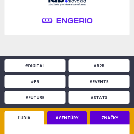
#DIGITAL
#B2B
#PR
#EVENTS
#FUTURE
#STATS
ĽUDIA
AGENTÚRY
ZNAČKY