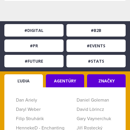
#DIGITAL
#B2B
#PR
#EVENTS
#FUTURE
#STATS
ĽUDIA
AGENTÚRY
ZNAČKY
Dan Ariely
Daniel Goleman
Daryl Weber
David Lörincz
Filip Struhárik
Gary Vaynerchuk
HennekeD - Enchanting
Jiří Rostecký