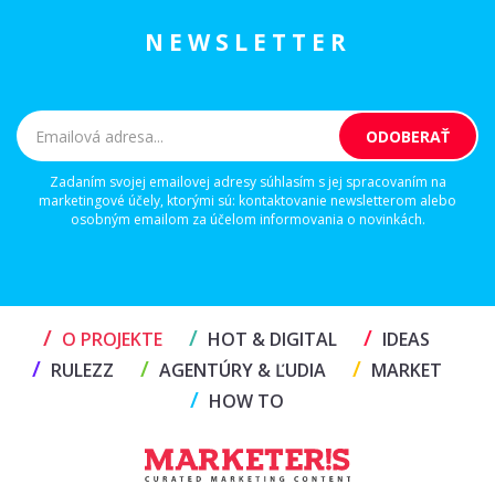
NEWSLETTER
Zadaním svojej emailovej adresy súhlasím s jej spracovaním na
marketingové účely, ktorými sú: kontaktovanie newsletterom alebo
osobným emailom za účelom informovania o novinkách.
/
/
/
O PROJEKTE
HOT & DIGITAL
IDEAS
/
/
/
RULEZZ
AGENTÚRY & ĽUDIA
MARKET
/
HOW TO