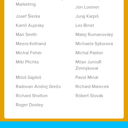
Marketing
Jon Loomer
Josef Šlerka
Juraj Karpiš
Kamil Aujesky
Les Binet
Mari Smith
Matej Rumanovský
Meera Kothand
Michaela Sýkorová
Michal Fehér
Michal Pastier
Miki Plichta
Milan JunioR
Zimnýkoval
Miloš Gajdoš
Pavol Minár
Radovan Andrej Grežo
Richard Marecek
Richard Shotton
Róbert Slovák
Roger Dooley