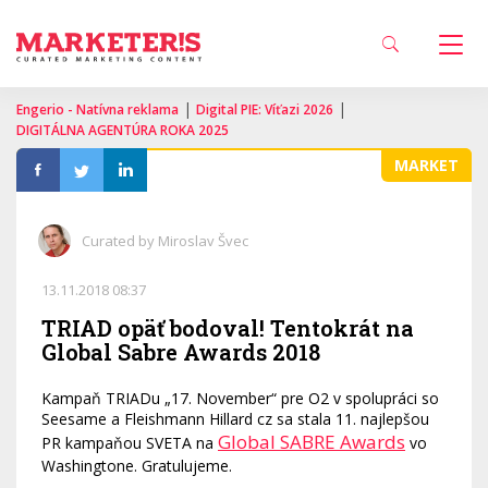
|
|
Engerio - Natívna reklama
Digital PIE: Víťazi 2026
DIGITÁLNA AGENTÚRA ROKA 2025
MARKET
Curated by Miroslav Švec
13.11.2018 08:37
TRIAD opäť bodoval! Tentokrát na
Global Sabre Awards 2018
Kampaň TRIADu „17. November“ pre O2 v spolupráci so
Seesame a Fleishmann Hillard cz sa stala 11. najlepšou
Global SABRE Awards
PR kampaňou SVETA na
vo
Washingtone. Gratulujeme.