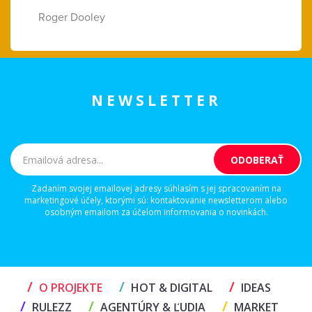
Roger Dooley
NEWSLETTER
Zadaním svojej emailovej adresy súhlasím s jej spracovaním na
marketingové účely, ktorými sú: kontaktovanie newsletterom alebo
osobným emailom za účelom informovania o novinkách.
/
/
/
O PROJEKTE
HOT & DIGITAL
IDEAS
/
/
/
RULEZZ
AGENTÚRY & ĽUDIA
MARKET