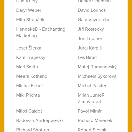
Dan Ariely
Daniel Goleman
Daryl Weber
David Lörincz
Filip Struhárik
Gary Vaynerchuk
HennekeD - Enchanting
Jiří Rostecký
Marketing
Jon Loomer
Josef Šlerka
Juraj Karpiš
Kamil Aujesky
Les Binet
Mari Smith
Matej Rumanovský
Meera Kothand
Michaela Sýkorová
Michal Fehér
Michal Pastier
Miki Plichta
Milan JunioR
Zimnýkoval
Miloš Gajdoš
Pavol Minár
Radovan Andrej Grežo
Richard Marecek
Richard Shotton
Róbert Slovák