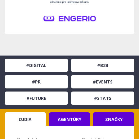
#DIGITAL
#B2B
#PR
#EVENTS
#FUTURE
#STATS
ĽUDIA
AGENTÚRY
ZNAČKY