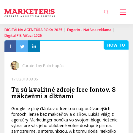
|
|
DIGITÁLNA AGENTÚRA ROKA 2025
Engerio - Natívna reklama
Digital PIE: Víťazi 2026
HOW TO
Curated by Palo Hapák
17.8.2018 08:06
Tu sú kvalitné zdroje free fontov. S
mäkčeňmi a dĺžňami
Google je plný článkov o free top najpoužívanejších
fontoch, lenže bez mäkčeňov a dĺžňov. Lukáš Világi z
agentúry Marketinger ponúka vo svojom blogu riešenie:
vybral pre vás jeho obľúbené voľne dostupné písma,
samozrejme, s interpunkciou. A k tomu dodal niekoľko