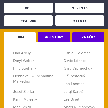
#PR
#EVENTS
#FUTURE
#STATS
ĽUDIA
AGENTÚRY
ZNAČKY
Dan Ariely
Daniel Goleman
Daryl Weber
David Lörincz
Filip Struhárik
Gary Vaynerchuk
HennekeD - Enchanting
Jiří Rostecký
Marketing
Jon Loomer
Josef Šlerka
Juraj Karpiš
Kamil Aujesky
Les Binet
Mari Smith
Matej Rumanovský