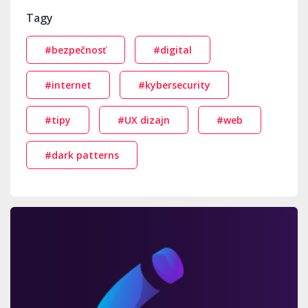
Tagy
#bezpečnosť
#digital
#internet
#kybersecurity
#tipy
#UX dizajn
#web
#dark patterns