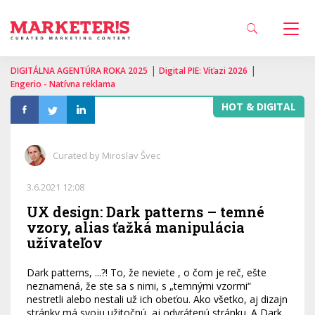
|
|
DIGITÁLNA AGENTÚRA ROKA 2025
Digital PIE: Víťazi 2026
Engerio - Natívna reklama
HOT & DIGITAL
Curated by Miroslav Švec
3.6.2021 12:08
UX design: Dark patterns – temné
vzory, alias ťažká manipulácia
užívateľov
Dark patterns, ...?! To, že neviete , o čom je reč, ešte
neznamená, že ste sa s nimi, s „temnými vzormi“
nestretli alebo nestali už ich obeťou. Ako všetko, aj dizajn
stránky má svoju užitočnú, aj odvrátenú stránku. A Dark