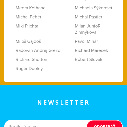
Meera Kothand
Michaela Sýkorová
Michal Fehér
Michal Pastier
Miki Plichta
Milan JunioR
Zimnýkoval
Miloš Gajdoš
Pavol Minár
Radovan Andrej Grežo
Richard Marecek
Richard Shotton
Róbert Slovák
Roger Dooley
NEWSLETTER