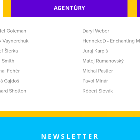
AGENTÚRY
iel Goleman
Daryl Weber
y Vaynerchuk
HennekeD - Enchanting M
f Šlerka
Juraj Karpiš
i Smith
Matej Rumanovský
hal Fehér
Michal Pastier
oš Gajdoš
Pavol Minár
hard Shotton
Róbert Slovák
NEWSLETTER