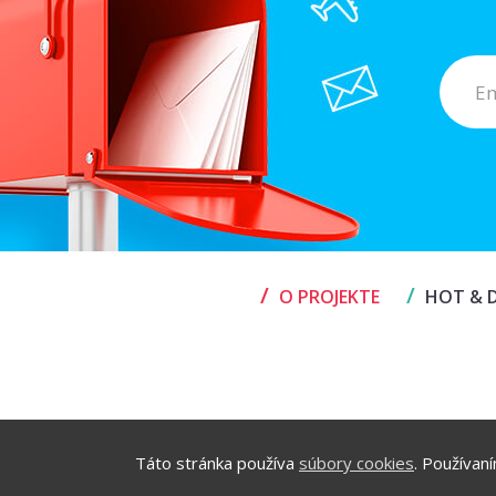
/
/
O PROJEKTE
HOT & D
Táto stránka používa
súbory cookies
. Používan