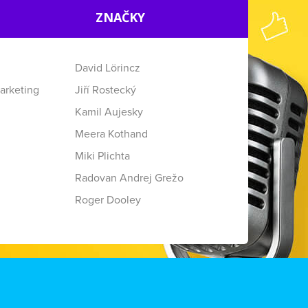
ZNAČKY
David Lörincz
arketing
Jiří Rostecký
Kamil Aujesky
Meera Kothand
Miki Plichta
Radovan Andrej Grežo
Roger Dooley