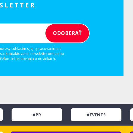
SLETTER
adresy súhlasím s jej spracovaním na
 sú: kontaktovanie newsletterom alebo
elom informovania o novinkách.
#PR
#EVENTS