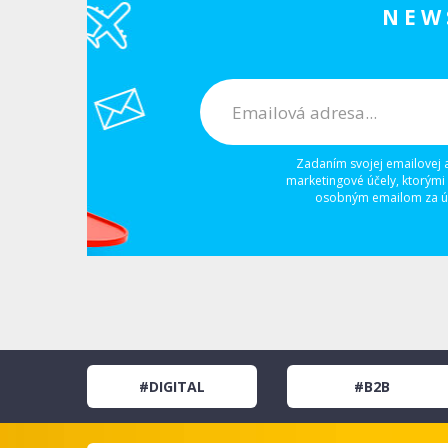
NEW
Zadaním svojej emailovej 
marketingové účely, ktorými
osobným emailom za úč
#DIGITAL
#B2B