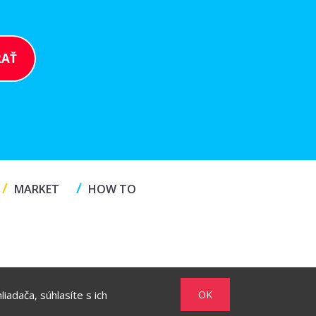
/
/
MARKET
HOW TO
iadača, súhlasíte s ich
OK