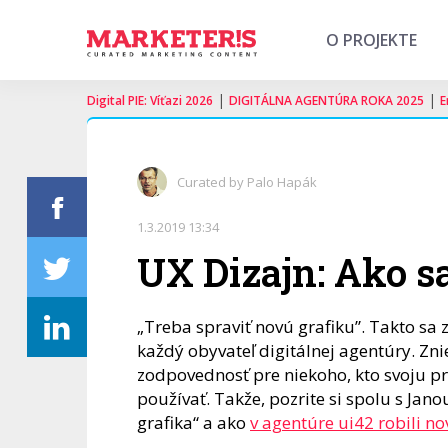
O PROJEKTE
|
|
Digital PIE: Víťazi 2026
DIGITÁLNA AGENTÚRA ROKA 2025
E
Curated by Palo Hapák
1.3.2019 13:34
UX Dizajn: Ako sa
„Treba spraviť novú grafiku”. Takto sa
každý obyvateľ digitálnej agentúry. Znie
zodpovednosť pre niekoho, kto svoju pr
používať. Takže, pozrite si spolu s Jan
grafika“ a ako
v agentúre ui42 robili no