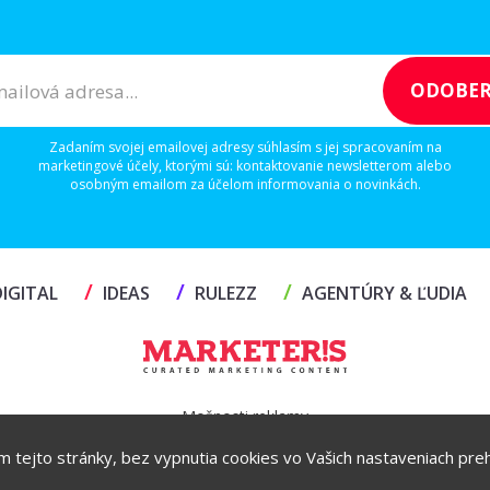
Zadaním svojej emailovej adresy súhlasím s jej spracovaním na
marketingové účely, ktorými sú: kontaktovanie newsletterom alebo
osobným emailom za účelom informovania o novinkách.
/
/
/
IGITAL
IDEAS
RULEZZ
AGENTÚRY & ĽUDIA
Možnosti reklamy
ím tejto stránky, bez vypnutia cookies vo Vašich nastaveniach prehl
Copyright© 2026 by TheMarketers.biz
info@themarketers.biz