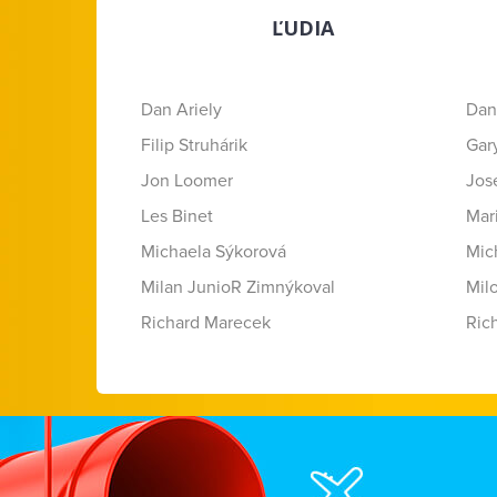
ĽUDIA
Dan Ariely
Dan
Filip Struhárik
Gar
Jon Loomer
Jose
Les Binet
Mar
Michaela Sýkorová
Mic
Milan JunioR Zimnýkoval
Mil
Richard Marecek
Ric