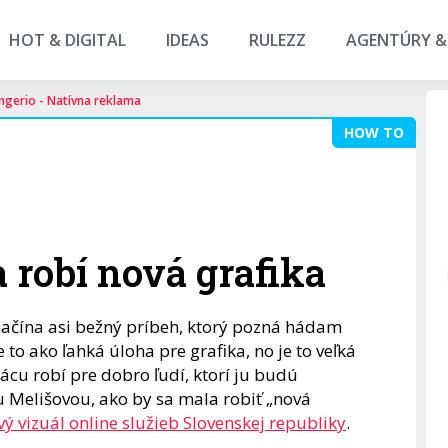
HOT & DIGITAL
IDEAS
RULEZZ
AGENTÚRY &
ngerio - Natívna reklama
HOW TO
 robí nová grafika
 začína asi bežný príbeh, ktorý pozná hádam
 to ako ľahká úloha pre grafika, no je to veľká
ácu robí pre dobro ľudí, ktorí ju budú
ou Melišovou, ako by sa mala robiť „nová
vý vizuál online služieb Slovenskej republiky
.