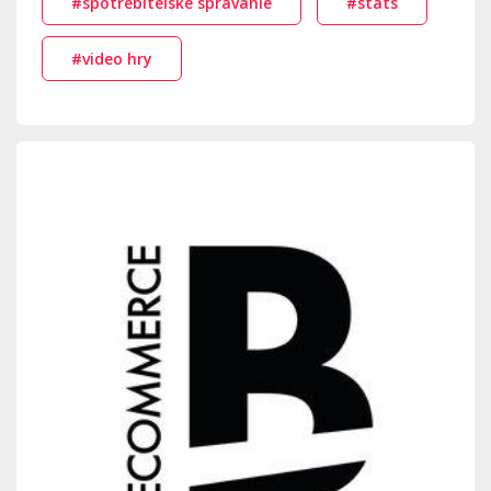
#spotrebiteľské správanie
#stats
#video hry