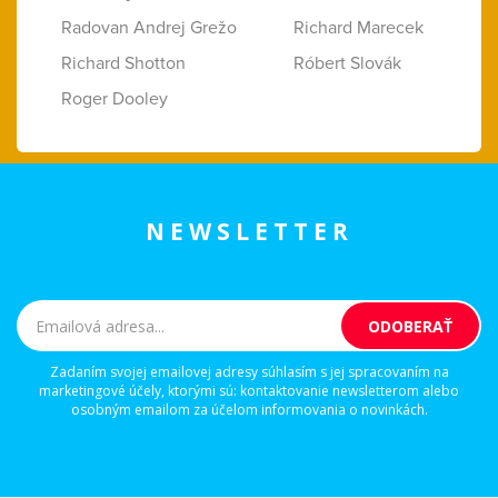
Radovan Andrej Grežo
Richard Marecek
Richard Shotton
Róbert Slovák
Roger Dooley
NEWSLETTER
Zadaním svojej emailovej adresy súhlasím s jej spracovaním na
marketingové účely, ktorými sú: kontaktovanie newsletterom alebo
osobným emailom za účelom informovania o novinkách.