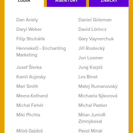
ĽUDIA
AGENTÚRY
ZNAČKY
Dan Ariely
Daniel Goleman
Daryl Weber
David Lörincz
Filip Struhárik
Gary Vaynerchuk
HennekeD - Enchanting
Jiří Rostecký
Marketing
Jon Loomer
Josef Šlerka
Juraj Karpiš
Kamil Aujesky
Les Binet
Mari Smith
Matej Rumanovský
Meera Kothand
Michaela Sýkorová
Michal Fehér
Michal Pastier
Miki Plichta
Milan JunioR
Zimnýkoval
Miloš Gajdoš
Pavol Minár