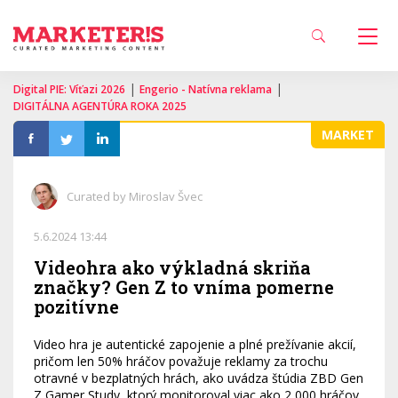
|
|
Digital PIE: Víťazi 2026
Engerio - Natívna reklama
DIGITÁLNA AGENTÚRA ROKA 2025
MARKET
Curated by Miroslav Švec
5.6.2024 13:44
Videohra ako výkladná skriňa
značky? Gen Z to vníma pomerne
pozitívne
Video hra je autentické zapojenie a plné prežívanie akcií,
pričom len 50% hráčov považuje reklamy za trochu
otravné v bezplatných hrách, ako uvádza štúdia ZBD Gen
Z Gamer Study, ktorý monitoroval viac ako 2 000 hráčov