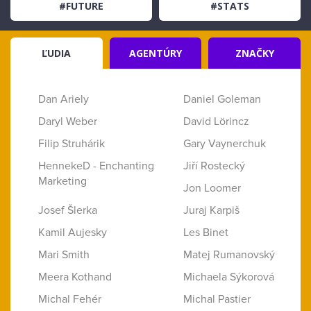
#FUTURE
#STATS
ĽUDIA
AGENTÚRY
ZNAČKY
Dan Ariely
Daniel Goleman
Daryl Weber
David Lörincz
Filip Struhárik
Gary Vaynerchuk
HennekeD - Enchanting
Jiří Rostecký
Marketing
Jon Loomer
Josef Šlerka
Juraj Karpiš
Kamil Aujesky
Les Binet
Mari Smith
Matej Rumanovský
Meera Kothand
Michaela Sýkorová
Michal Fehér
Michal Pastier