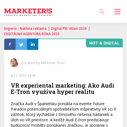
|
|
Engerio - Natívna reklama
Digital PIE: Víťazi 2026
DIGITÁLNA AGENTÚRA ROKA 2025
HOT & DIGITAL
Curated by Miroslav Švec
8.11.2019 14:45
VR experiental marketing: Ako Audi
E-Tron využíva hyper realitu
Značka Audi v Španielsku ponúkla na evente Future
Paradox potenciálnym spotrebiteľom inšpiratívny VR sci-fi
zážitok, ktorý vychádzal z tímového riešenia hádaniek a
úloh vo VR priestore. A keďže Audi E-tron predstavuje
budúcnosť mobility ponúkanej značkou, je spojenie s