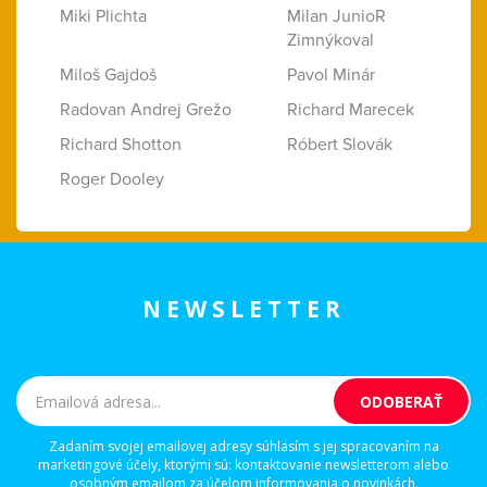
Miki Plichta
Milan JunioR
Zimnýkoval
Miloš Gajdoš
Pavol Minár
Radovan Andrej Grežo
Richard Marecek
Richard Shotton
Róbert Slovák
Roger Dooley
NEWSLETTER
Zadaním svojej emailovej adresy súhlasím s jej spracovaním na
marketingové účely, ktorými sú: kontaktovanie newsletterom alebo
osobným emailom za účelom informovania o novinkách.