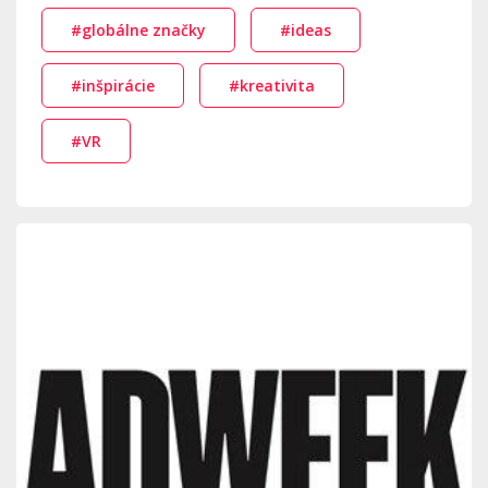
#globálne značky
#ideas
#inšpirácie
#kreativita
#VR