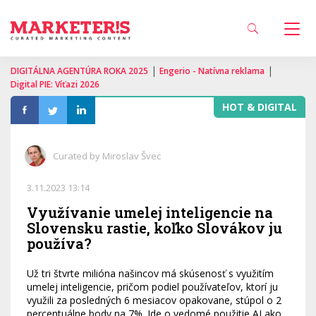
|
|
DIGITÁLNA AGENTÚRA ROKA 2025
Engerio - Natívna reklama
Digital PIE: Víťazi 2026
HOT & DIGITAL
Curated by Miroslav Švec
3.11.2023 13:14
Využívanie umelej inteligencie na
Slovensku rastie, koľko Slovákov ju
používa?
Už tri štvrte milióna našincov má skúsenosť s využitím
umelej inteligencie, pričom podiel používateľov, ktorí ju
využili za posledných 6 mesiacov opakovane, stúpol o 2
percentuálne body na 7%. Ide o vedomé použitie AI ako