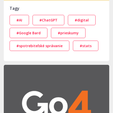
Tagy
#AI
#ChatGPT
#digital
#Google Bard
#prieskumy
#spotrebiteľské správanie
#stats