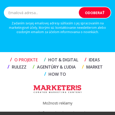
Zadaním svojej emailovej adresy súhlasím s jej spracovaním na
marketingové účely, ktorými sú: kontaktovanie newsletterom alebo
osobným emailom za účelom informovania o novinkách.
/
/
/
O PROJEKTE
HOT & DIGITAL
IDEAS
/
/
/
RULEZZ
AGENTÚRY & ĽUDIA
MARKET
/
HOW TO
Možnosti reklamy
Copyright© 2026 by TheMarketers.biz