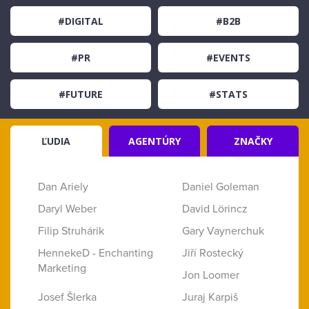
#DIGITAL
#B2B
#PR
#EVENTS
#FUTURE
#STATS
ĽUDIA
AGENTÚRY
ZNAČKY
Dan Ariely
Daniel Goleman
Daryl Weber
David Lörincz
Filip Struhárik
Gary Vaynerchuk
HennekeD - Enchanting
Jiří Rostecký
Marketing
Jon Loomer
Josef Šlerka
Juraj Karpiš