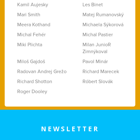
Kamil Aujesky
Les Binet
Mari Smith
Matej Rumanovský
Meera Kothand
Michaela Sýkorová
Michal Fehér
Michal Pastier
Miki Plichta
Milan JunioR
Zimnýkoval
Miloš Gajdoš
Pavol Minár
Radovan Andrej Grežo
Richard Marecek
Richard Shotton
Róbert Slovák
Roger Dooley
NEWSLETTER