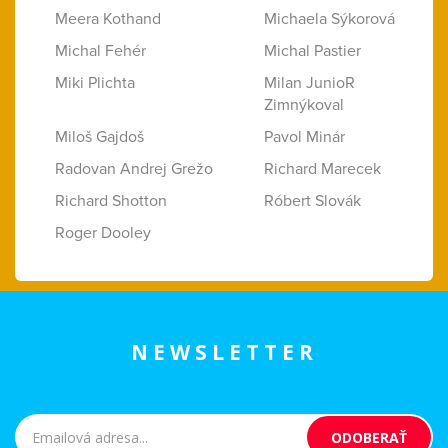
Meera Kothand
Michaela Sýkorová
Michal Fehér
Michal Pastier
Miki Plichta
Milan JunioR
Zimnýkoval
Miloš Gajdoš
Pavol Minár
Radovan Andrej Grežo
Richard Marecek
Richard Shotton
Róbert Slovák
Roger Dooley
NEWSLETTER