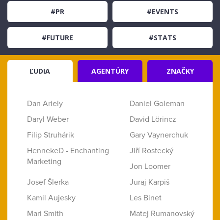
#PR
#EVENTS
#FUTURE
#STATS
ĽUDIA
AGENTÚRY
ZNAČKY
Dan Ariely
Daniel Goleman
Daryl Weber
David Lörincz
Filip Struhárik
Gary Vaynerchuk
HennekeD - Enchanting
Jiří Rostecký
Marketing
Jon Loomer
Josef Šlerka
Juraj Karpiš
Kamil Aujesky
Les Binet
Mari Smith
Matej Rumanovský