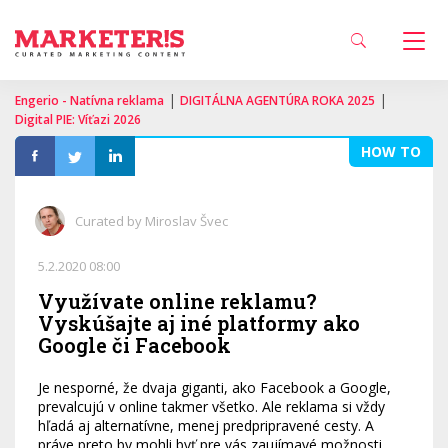
|
|
Engerio - Natívna reklama
DIGITÁLNA AGENTÚRA ROKA 2025
Digital PIE: Víťazi 2026
HOW TO
Curated by Miroslav Švec
5.2.2020 08:00
Využívate online reklamu?
Vyskúšajte aj iné platformy ako
Google či Facebook
Je nesporné, že dvaja giganti, ako Facebook a Google,
prevalcujú v online takmer všetko. Ale reklama si vždy
hľadá aj alternatívne, menej predpripravené cesty. A
práve preto by mohli byť pre vás zaujímavé možnosti,