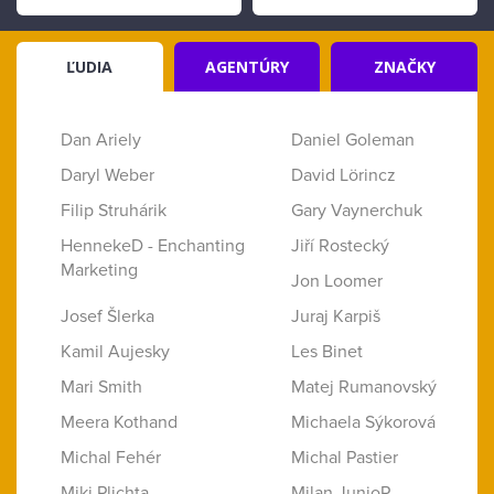
ĽUDIA
AGENTÚRY
ZNAČKY
Dan Ariely
Daniel Goleman
Daryl Weber
David Lörincz
Filip Struhárik
Gary Vaynerchuk
HennekeD - Enchanting
Jiří Rostecký
Marketing
Jon Loomer
Josef Šlerka
Juraj Karpiš
Kamil Aujesky
Les Binet
Mari Smith
Matej Rumanovský
Meera Kothand
Michaela Sýkorová
Michal Fehér
Michal Pastier
Miki Plichta
Milan JunioR