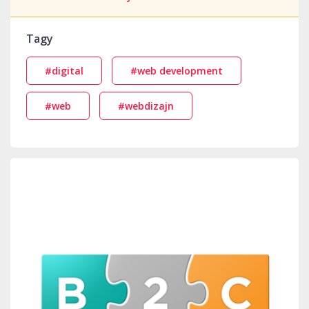
Tagy
#digital
#web development
#web
#webdizajn