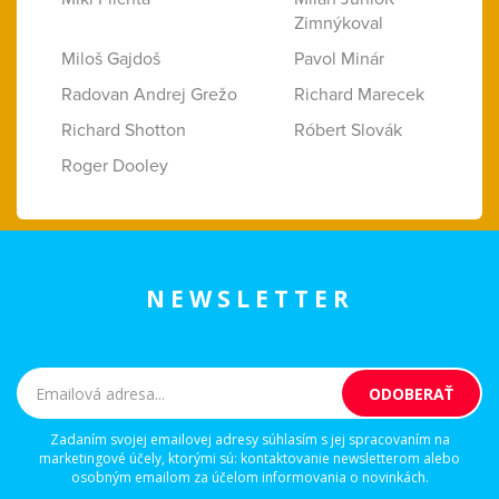
Zimnýkoval
Miloš Gajdoš
Pavol Minár
Radovan Andrej Grežo
Richard Marecek
Richard Shotton
Róbert Slovák
Roger Dooley
NEWSLETTER
Zadaním svojej emailovej adresy súhlasím s jej spracovaním na
marketingové účely, ktorými sú: kontaktovanie newsletterom alebo
osobným emailom za účelom informovania o novinkách.