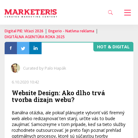
|
|
Digital PIE: Víťazi 2026
Engerio - Natívna reklama
DIGITÁLNA AGENTÚRA ROKA 2025
HOT & DIGITAL
Curated by Palo Hapák
6.10.2020 10:42
Website Design: Ako dlho trvá
tvorba dizajn webu?
Banálna otázka, ale pokiaľ plánujete vytvoriť váš firemný
web alebo redizajnovať ten starý, určite vás to bude
zaujímať. Samozrejme v tom prípade, keď sa tieto služby
rozhodnete outsourcovať. Je preto fajn poznať prehľad
optimálnych procesov, ktoré sú súčasťou tvorby