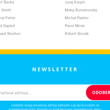
f Šlerka
Juraj Karpiš
i Smith
Matej Rumanovský
hal Fehér
Michal Pastier
oš Gajdoš
Pavol Minár
hard Shotton
Róbert Slovák
NEWSLETTER
Zadaním svojej emailovej adresy súhlasím s jej spracovaním na
marketingové účely, ktorými sú: kontaktovanie newsletterom alebo