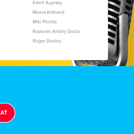
Kamil Aujesky
Meera Kothand
Miki Plichta
Radovan Andrej Grežo
Roger Dooley