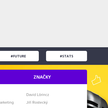
#FUTURE
#STATS
ZNAČKY
David Lörincz
arketing
Jiří Rostecký