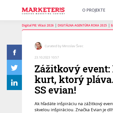
O PROJEKTE
|
|
Digital PIE: Víťazi 2026
DIGITÁLNA AGENTÚRA ROKA 2025
E
Curated by Miroslav Švec
23.10.2023 10:57
Zážitkový event:
kurt, ktorý pláva
SS evian!
Ak hľadáte inšpiráciu na zážitkový even
skvelou inšpiráciou. Značka Evian je 