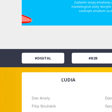
Zadaním svojej emailovej 
marketingové účely, ktorými
osobným emailom za úč
#DIGITAL
#B2B
ĽUDIA
Dan Ariely
Dan
Filip Struhárik
Gar