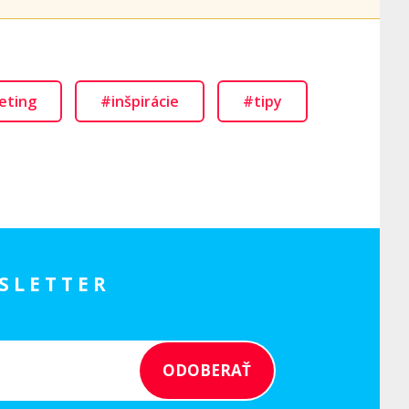
eting
#inšpirácie
#tipy
SLETTER