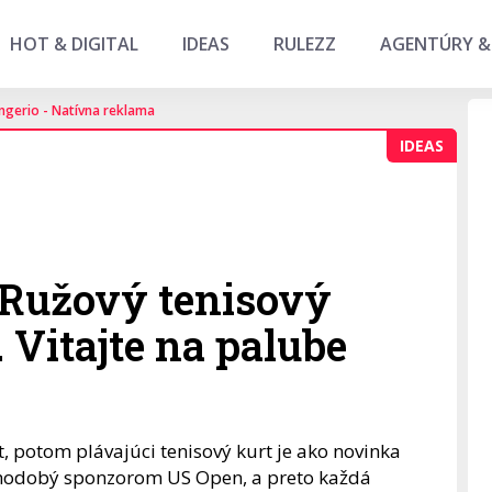
HOT & DIGITAL
IDEAS
RULEZZ
AGENTÚRY &
ngerio - Natívna reklama
IDEAS
 Ružový tenisový
. Vitajte na palube
t, potom plávajúci tenisový kurt je ako novinka
dlhodobý sponzorom US Open, a preto každá