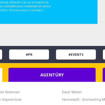
adresy súhlasím s jej spracovaním na
 sú: kontaktovanie newsletterom alebo
elom informovania o novinkách.
#PR
#EVENTS
AGENTÚRY
iel Goleman
Daryl Weber
y Vaynerchuk
HennekeD - Enchanting M