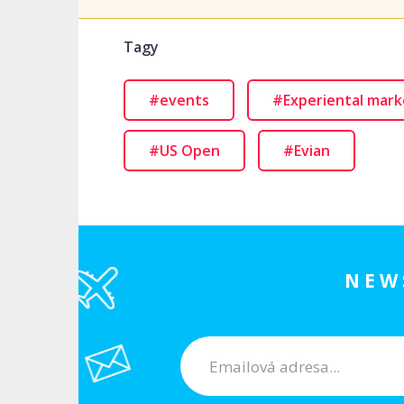
Tagy
#events
#Experiental mark
#US Open
#Evian
NEW