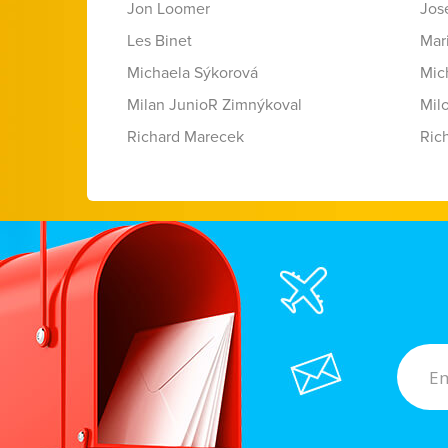
Jon Loomer
Jose
Les Binet
Mar
Michaela Sýkorová
Mic
Milan JunioR Zimnýkoval
Mil
Richard Marecek
Ric