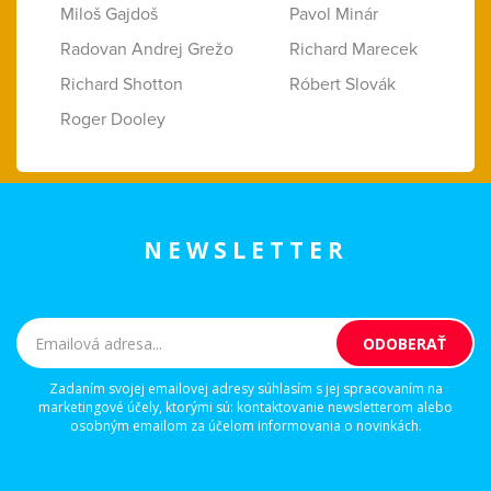
Miloš Gajdoš
Pavol Minár
Radovan Andrej Grežo
Richard Marecek
Richard Shotton
Róbert Slovák
Roger Dooley
NEWSLETTER
Zadaním svojej emailovej adresy súhlasím s jej spracovaním na
marketingové účely, ktorými sú: kontaktovanie newsletterom alebo
osobným emailom za účelom informovania o novinkách.