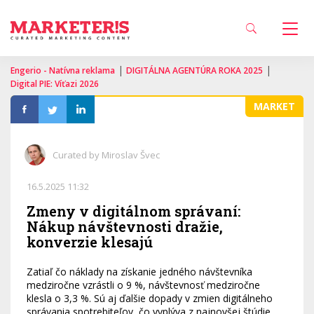
|
|
Engerio - Natívna reklama
DIGITÁLNA AGENTÚRA ROKA 2025
Digital PIE: Víťazi 2026
MARKET
Curated by Miroslav Švec
16.5.2025 11:32
Zmeny v digitálnom správaní:
Nákup návštevnosti dražie,
konverzie klesajú
Zatiaľ čo náklady na získanie jedného návštevníka
medziročne vzrástli o 9 %, návštevnosť medziročne
klesla o 3,3 %. Sú aj ďalšie dopady v zmien digitálneho
správania spotrebiteľov, čo vyplýva z najnovšej štúdie