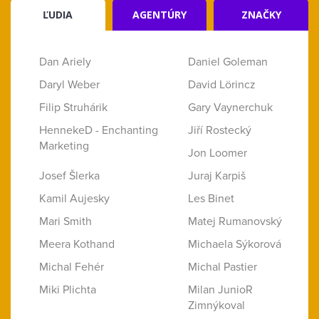
ĽUDIA
AGENTÚRY
ZNAČKY
Dan Ariely
Daniel Goleman
Daryl Weber
David Lörincz
Filip Struhárik
Gary Vaynerchuk
HennekeD - Enchanting
Jiří Rostecký
Marketing
Jon Loomer
Josef Šlerka
Juraj Karpiš
Kamil Aujesky
Les Binet
Mari Smith
Matej Rumanovský
Meera Kothand
Michaela Sýkorová
Michal Fehér
Michal Pastier
Miki Plichta
Milan JunioR
Zimnýkoval