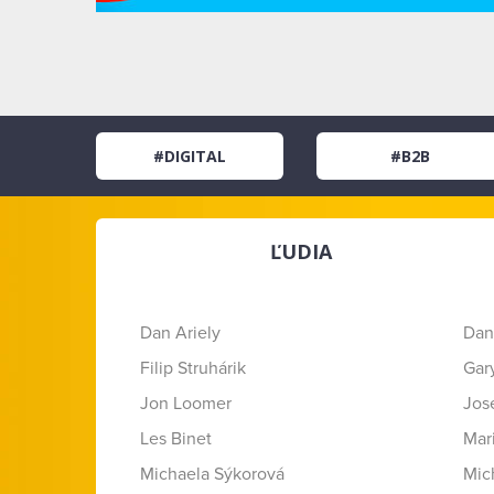
#DIGITAL
#B2B
ĽUDIA
Dan Ariely
Dan
Filip Struhárik
Gar
Jon Loomer
Jose
Les Binet
Mar
Michaela Sýkorová
Mic