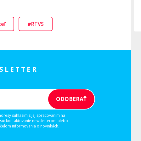
teľ
#RTVS
SLETTER
adresy súhlasím s jej spracovaním na
 sú: kontaktovanie newsletterom alebo
elom informovania o novinkách.