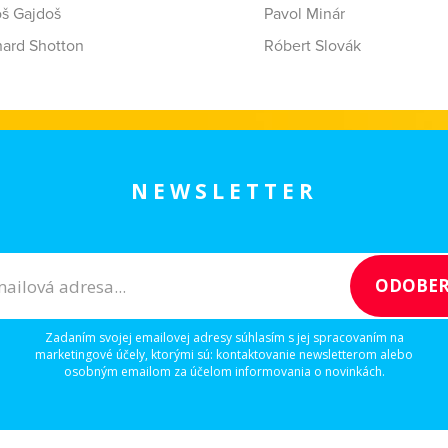
oš Gajdoš
Pavol Minár
hard Shotton
Róbert Slovák
NEWSLETTER
Zadaním svojej emailovej adresy súhlasím s jej spracovaním na
marketingové účely, ktorými sú: kontaktovanie newsletterom alebo
osobným emailom za účelom informovania o novinkách.