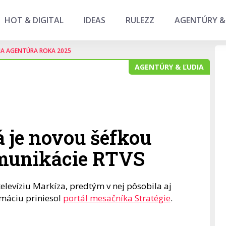
HOT & DIGITAL
IDEAS
RULEZZ
AGENTÚRY &
NA AGENTÚRA ROKA 2025
AGENTÚRY & ĽUDIA
 je novou šéfkou
munikácie RTVS
levíziu Markíza, predtým v nej pôsobila aj
rmáciu priniesol
portál mesačníka Stratégie
.