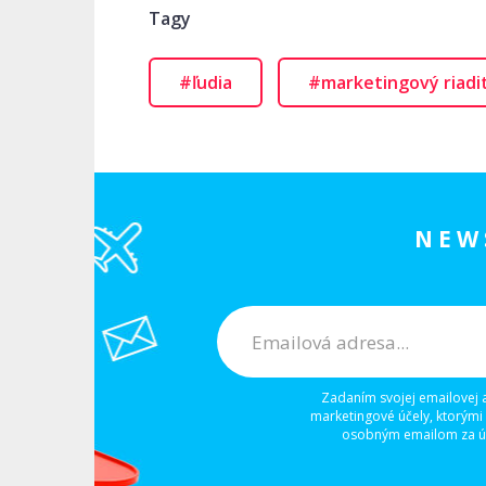
Tagy
#ľudia
#marketingový riadi
NEW
Zadaním svojej emailovej 
marketingové účely, ktorými
osobným emailom za úč