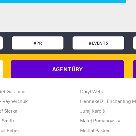
#PR
#EVENTS
AGENTÚRY
iel Goleman
Daryl Weber
y Vaynerchuk
HennekeD - Enchanting M
f Šlerka
Juraj Karpiš
i Smith
Matej Rumanovský
hal Fehér
Michal Pastier