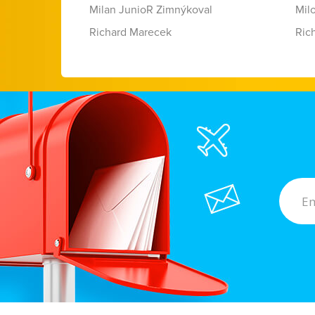
Milan JunioR Zimnýkoval
Mil
Richard Marecek
Ric