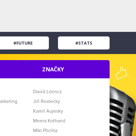
#FUTURE
#STATS
ZNAČKY
David Lörincz
arketing
Jiří Rostecký
Kamil Aujesky
Meera Kothand
Miki Plichta