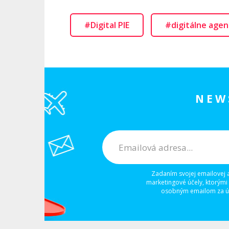
#Digital PIE
#digitálne agen
NEW
Zadaním svojej emailovej 
marketingové účely, ktorými
osobným emailom za úč