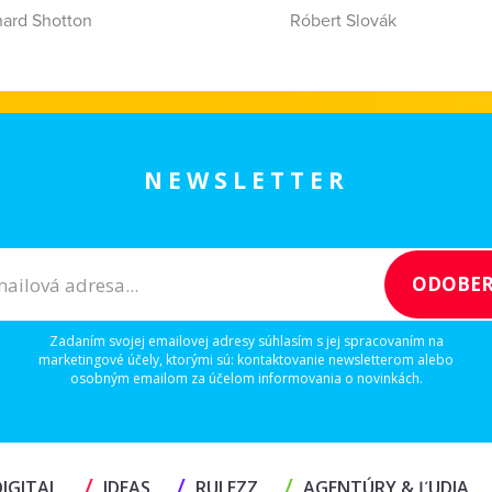
hard Shotton
Róbert Slovák
NEWSLETTER
Zadaním svojej emailovej adresy súhlasím s jej spracovaním na
marketingové účely, ktorými sú: kontaktovanie newsletterom alebo
osobným emailom za účelom informovania o novinkách.
/
/
/
IGITAL
IDEAS
RULEZZ
AGENTÚRY & ĽUDIA