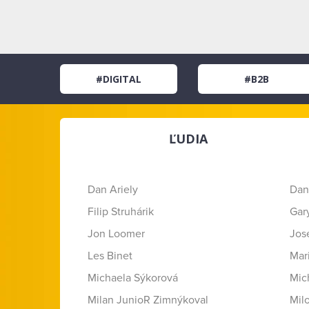
#DIGITAL
#B2B
ĽUDIA
Dan Ariely
Dan
Filip Struhárik
Gar
Jon Loomer
Jose
Les Binet
Mar
Michaela Sýkorová
Mic
Milan JunioR Zimnýkoval
Mil