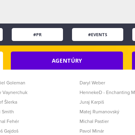
#PR
#EVENTS
AGENTÚRY
iel Goleman
Daryl Weber
y Vaynerchuk
HennekeD - Enchanting M
f Šlerka
Juraj Karpiš
i Smith
Matej Rumanovský
hal Fehér
Michal Pastier
oš Gajdoš
Pavol Minár