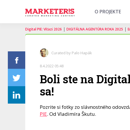
O PROJEKTE
|
|
Digital PIE: Víťazi 2026
DIGITÁLNA AGENTÚRA ROKA 2025
E
Curated by Palo Hapák
8.4.2022 05:48
Boli ste na Digita
sa!
Pozrite si fotky zo slávnostného odovzd
PIE
. Od Vladimíra Škutu.