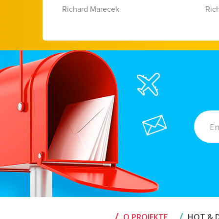
Richard Marecek
Ric
/
/
O PROJEKTE
HOT & D