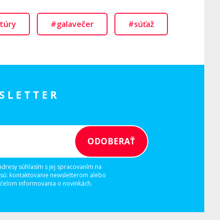
túry
#galavečer
#súťaž
SLETTER
adresy súhlasím s jej spracovaním na
 sú: kontaktovanie newsletterom alebo
elom informovania o novinkách.