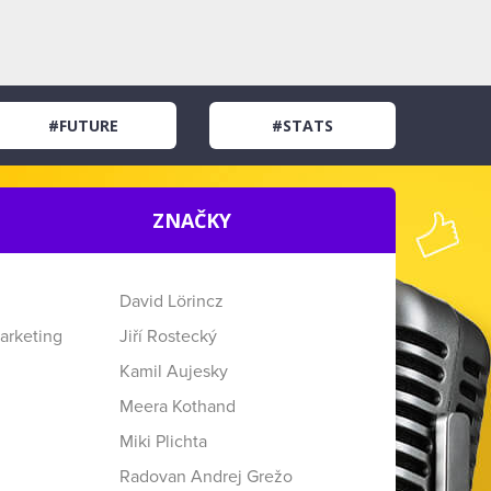
#FUTURE
#STATS
ZNAČKY
David Lörincz
arketing
Jiří Rostecký
Kamil Aujesky
Meera Kothand
Miki Plichta
Radovan Andrej Grežo