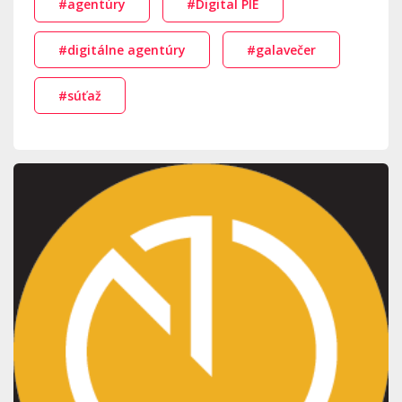
#agentúry
#Digital PIE
#digitálne agentúry
#galavečer
#súťaž