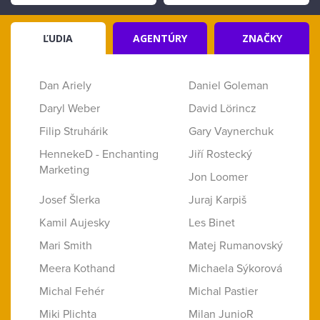
ĽUDIA
AGENTÚRY
ZNAČKY
Dan Ariely
Daniel Goleman
Daryl Weber
David Lörincz
Filip Struhárik
Gary Vaynerchuk
HennekeD - Enchanting
Jiří Rostecký
Marketing
Jon Loomer
Josef Šlerka
Juraj Karpiš
Kamil Aujesky
Les Binet
Mari Smith
Matej Rumanovský
Meera Kothand
Michaela Sýkorová
Michal Fehér
Michal Pastier
Miki Plichta
Milan JunioR