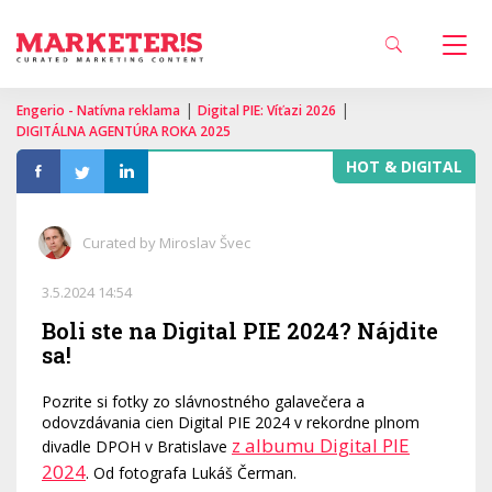
|
|
Engerio - Natívna reklama
Digital PIE: Víťazi 2026
DIGITÁLNA AGENTÚRA ROKA 2025
HOT & DIGITAL
Curated by Miroslav Švec
3.5.2024 14:54
Boli ste na Digital PIE 2024? Nájdite
sa!
Pozrite si fotky zo slávnostného galavečera a
odovzdávania cien Digital PIE 2024 v rekordne plnom
z albumu Digital PIE
divadle DPOH v Bratislave
2024
. Od fotografa Lukáš Čerman.