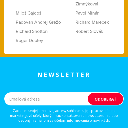
Zimnýkoval
Miloš Gajdoš
Pavol Minár
Radovan Andrej Grežo
Richard Marecek
Richard Shotton
Róbert Slovák
Roger Dooley
NEWSLETTER
Zadaním svojej emailovej adresy súhlasím s jej spracovaním na
marketingové účely, ktorými sú: kontaktovanie newsletterom alebo
osobným emailom za účelom informovania o novinkách.