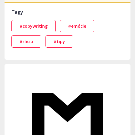
Tagy
#copywriting
#emócie
#rácio
#tipy