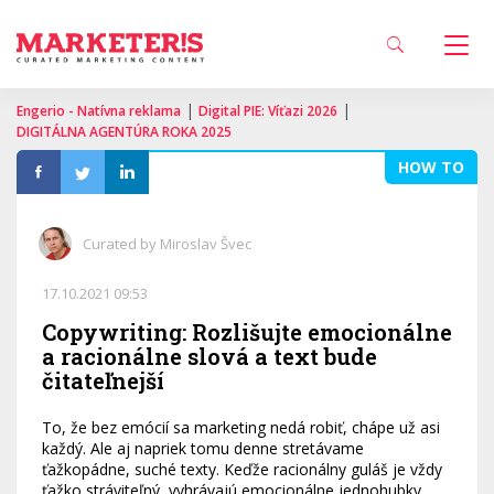
|
|
Engerio - Natívna reklama
Digital PIE: Víťazi 2026
DIGITÁLNA AGENTÚRA ROKA 2025
HOW TO
Curated by Miroslav Švec
17.10.2021 09:53
Copywriting: Rozlišujte emocionálne
a racionálne slová a text bude
čitateľnejší
To, že bez emócií sa marketing nedá robiť, chápe už asi
každý. Ale aj napriek tomu denne stretávame
ťažkopádne, suché texty. Keďže racionálny guláš je vždy
ťažko stráviteľný, vyhrávajú emocionálne jednohubky.