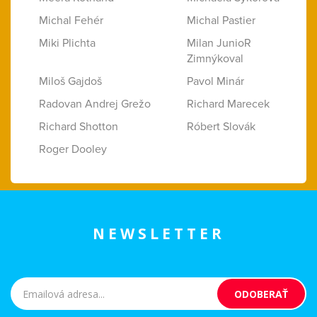
Michal Fehér
Michal Pastier
Miki Plichta
Milan JunioR
Zimnýkoval
Miloš Gajdoš
Pavol Minár
Radovan Andrej Grežo
Richard Marecek
Richard Shotton
Róbert Slovák
Roger Dooley
NEWSLETTER