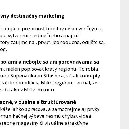
tívny destinačný marketing
abojujte o pozornosť turistov nekonvenčným a
 o vytvorenie jedinečného a najmä
ktorý zaujme na „prvú“. Jednoducho, odlíšte sa.
og.
rbolami a nebojte sa ani porovnávania sa
em, nielen popisovať krásy regiónu. To robia
okrem Supervulkánu Štiavnica, sú ak koncepty
us či komunikácia Mikroregiónu Termál, že
odu ako v Mŕtvom mori...
ľadné, vizuálne a štruktúrované
áže ľahko spracova, a samozrejme aj prvky
 komunikačnej výbave nesmú chýbať videá,
 farebné magazíny či vizuálne atraktívne