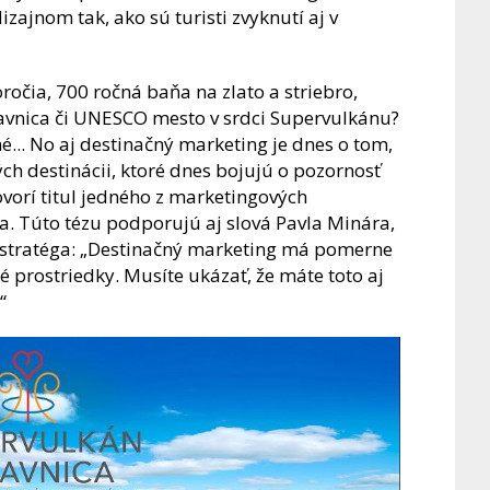
ajnom tak, ako sú turisti zvyknutí aj v
oročia, 700 ročná baňa na zlato a striebro,
tiavnica či UNESCO mesto v srdci Supervulkánu?
.. No aj destinačný marketing je dnes o tom,
ch destinácii, ktoré dnes bojujú o pozornosť
hovorí titul jedného z marketingových
na. Túto tézu podporujú aj slová Pavla Minára,
stratéga: „Destinačný marketing má pomerne
é prostriedky. Musíte ukázať, že máte toto aj
“