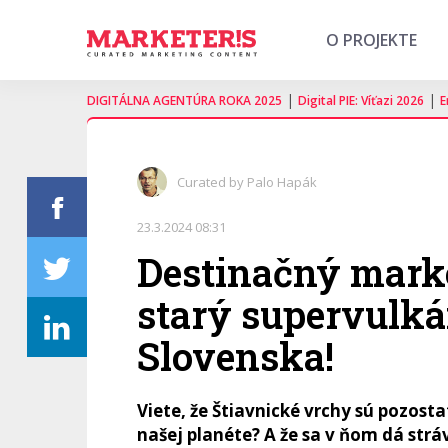
O PROJEKTE
|
|
DIGITÁLNA AGENTÚRA ROKA 2025
Digital PIE: Víťazi 2026
E
Curated by Palo Hapák
23.3.2024 08:31
Destinačný marke
starý supervulká
Slovenska!
Viete, že Štiavnické vrchy sú pozos
našej planéte? A že sa v ňom dá strá