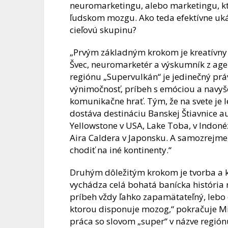
neuromarketingu, alebo marketingu, kt
ľudskom mozgu. Ako teda efektívne ukáz
cieľovú skupinu?
„Prvým základným krokom je kreatívny p
Švec, neuromarketér a výskumník z age
regiónu „Supervulkán“ je jedinečný pr
výnimočnosť, príbeh s emóciou a navyše
komunikačne hrať. Tým, že na svete je 
dostáva destináciu Banskej Štiavnice a
Yellowstone v USA, Lake Toba, v Indon
Aira Caldera v Japonsku. A samozrejme,
chodiť na iné kontinenty.“
Druhým dôležitým krokom je tvorba a 
vychádza celá bohatá banícka história
príbeh vždy ľahko zapamätateľný, lebo
ktorou disponuje mozog,“ pokračuje Mir
práca so slovom „super“ v názve región