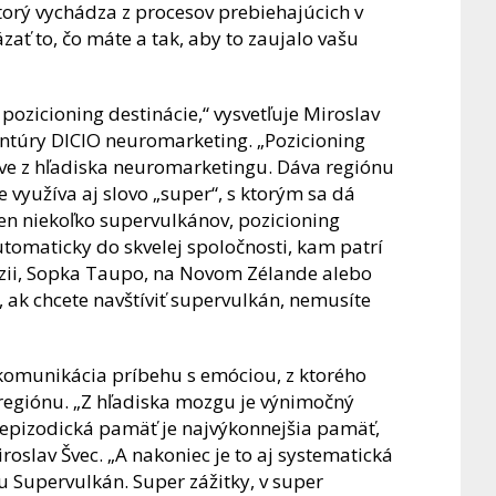
orý vychádza z procesov prebiehajúcich v
ať to, čo máte a tak, aby to zaujalo vašu
ozicioning destinácie,“ vysvetľuje Miroslav
ntúry DICIO neuromarketing. „Pozicioning
áve z hľadiska neuromarketingu. Dáva regiónu
 využíva aj slovo „super“, s ktorým sa dá
len niekoľko supervulkánov, pozicioning
utomaticky do skvelej spoločnosti, kam patrí
ézii, Sopka Taupo, na Novom Zélande alebo
 ak chcete navštíviť supervulkán, nemusíte
komunikácia príbehu s emóciou, z ktorého
 regiónu. „Z hľadiska mozgu je výnimočný
 epizodická pamäť je najvýkonnejšia pamäť,
oslav Švec. „A nakoniec je to aj systematická
u Supervulkán. Super zážitky, v super