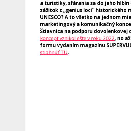
a turistiky, sfárania sa do jeho hlbí
zážitok z „genius loci“ historického
UNESCO? A to všetko na jednom mies
marketingový a komunikačný konce
Štiavnica na podporu dovolenkovej d
koncept vznikol ešte v roku 2022
, no 
formu vydaním magazínu SUPERVU
stiahnúť TU
.