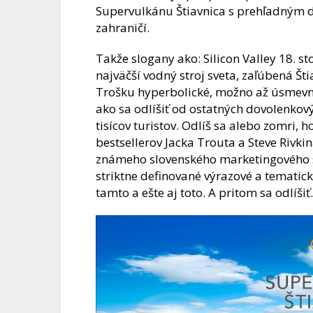
Supervulkánu Štiavnica s prehľadným diz
zahraničí.
Takže slogany ako: Silicon Valley 18. st
najväčší vodný stroj sveta, zaľúbená Š
Trošku hyperbolické, možno až úsmevné.
ako sa odlíšiť od ostatných dovolenkový
tisícov turistov. Odlíš sa alebo zomri, 
bestsellerov Jacka Trouta a Steve Rivki
známeho slovenského marketingového 
striktne definované výrazové a tematick
tamto a ešte aj toto. A pritom sa odlíšiť.