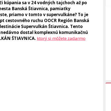
n či kúpania sa v 24 vodných tajchoch až po
 mesta Banská Štiavnica, pamiatky
te, priamo v tomto v supervulkáne? To je
pt cestovného ruchu OOCR Región Banská
estinácie Supervulkán Štiavnica. Tento
až nedávno dostal komplexnú komunikačnú
LKÁN ŠTIAVNICA.
ktorý si môžete zadarmo