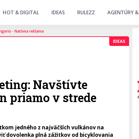
HOT & DIGITAL
IDEAS
RULEZZ
AGENTÚRY &
ngerio - Natívna reklama
IDEAS
ting: Navštívte
n priamo v strede
tatkom jedného z najväčších vulkánov na
viť dovolenka plná zážitkov od bicyklovania