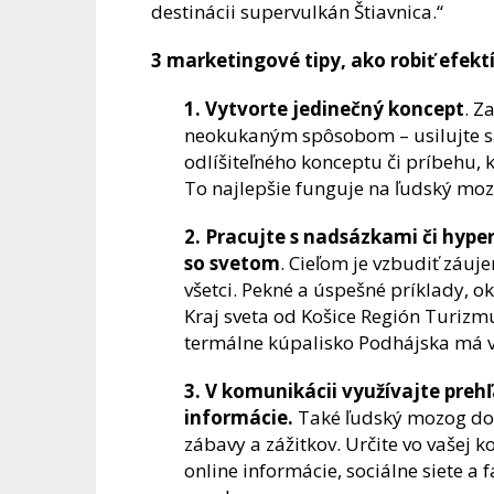
destinácii supervulkán Štiavnica.“
3 marketingové tipy, ako robiť efek
1. Vytvorte jedinečný koncept
. Z
neokukaným spôsobom – usilujte sa
odlíšiteľného konceptu či príbehu, 
To najlepšie funguje na ľudský moz
2. Pracujte s nadsázkami či hype
so svetom
. Cieľom je vzbudiť záuj
všetci. Pekné a úspešné príklady, 
Kraj sveta od Košice Región Turizm
termálne kúpalisko Podhájska má v
3. V komunikácii využívajte preh
informácie.
Také ľudský mozog dok
zábavy a zážitkov. Určite vo vašej
online informácie, sociálne siete a