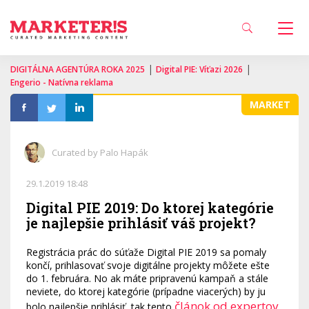
|
|
DIGITÁLNA AGENTÚRA ROKA 2025
Digital PIE: Víťazi 2026
Engerio - Natívna reklama
MARKET
Curated by Palo Hapák
29.1.2019 18:48
Digital PIE 2019: Do ktorej kategórie
je najlepšie prihlásiť váš projekt?
Registrácia prác do súťaže Digital PIE 2019 sa pomaly
končí, prihlasovať svoje digitálne projekty môžete ešte
do 1. februára. No ak máte pripravenú kampaň a stále
neviete, do ktorej kategórie (prípadne viacerých) by ju
článok od expertov
bolo najlepšie prihlásiť, tak tento