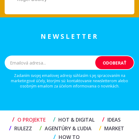
NEWSLETTER
Zadaním svojej emailovej adresy súhlasím s jej spracovaním na
marketingové účely, ktorými sú: kontaktovanie newsletterom alebo
osobným emailom za účelom informovania o novinkách.
/
/
/
O PROJEKTE
HOT & DIGITAL
IDEAS
/
/
/
RULEZZ
AGENTÚRY & ĽUDIA
MARKET
/
HOW TO