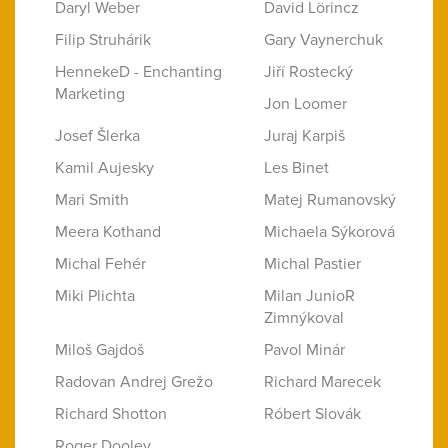
Daryl Weber
David Lörincz
Filip Struhárik
Gary Vaynerchuk
HennekeD - Enchanting
Jiří Rostecký
Marketing
Jon Loomer
Josef Šlerka
Juraj Karpiš
Kamil Aujesky
Les Binet
Mari Smith
Matej Rumanovský
Meera Kothand
Michaela Sýkorová
Michal Fehér
Michal Pastier
Miki Plichta
Milan JunioR
Zimnýkoval
Miloš Gajdoš
Pavol Minár
Radovan Andrej Grežo
Richard Marecek
Richard Shotton
Róbert Slovák
Roger Dooley