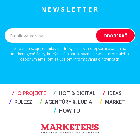
NEWSLETTER
Zadaním svojej emailovej adresy súhlasím s jej spracovaním na
marketingové účely, ktorými sú: kontaktovanie newsletterom alebo
osobným emailom za účelom informovania o novinkách.
/
/
/
O PROJEKTE
HOT & DIGITAL
IDEAS
/
/
/
RULEZZ
AGENTÚRY & ĽUDIA
MARKET
/
HOW TO