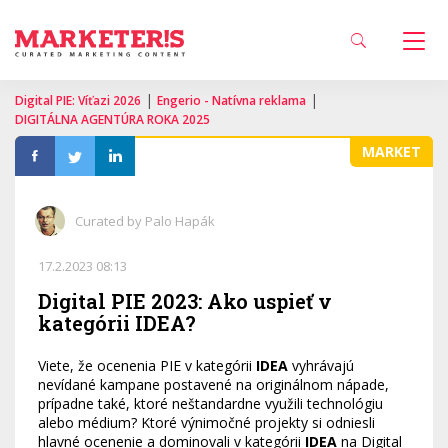
|
|
Digital PIE: Víťazi 2026
Engerio - Natívna reklama
DIGITÁLNA AGENTÚRA ROKA 2025
MARKET
Curated by Palo Hapák
17.2.2023 08:13
Digital PIE 2023: Ako uspieť v
kategórii IDEA?
Viete, že ocenenia PIE v kategórii
IDEA
vyhrávajú
nevídané kampane postavené na originálnom nápade,
prípadne také, ktoré neštandardne využili technológiu
alebo médium? Ktoré výnimočné projekty si odniesli
hlavné ocenenie a dominovali v kategórii
IDEA
na Digital