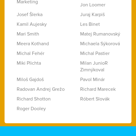
Marketing
Jon Loomer
Josef Šlerka
Juraj Karpiš
Kamil Aujesky
Les Binet
Mari Smith
Matej Rumanovský
Meera Kothand
Michaela Sýkorová
Michal Fehér
Michal Pastier
Miki Plichta
Milan JunioR
Zimnýkoval
Miloš Gajdoš
Pavol Minár
Radovan Andrej Grežo
Richard Marecek
Richard Shotton
Róbert Slovák
Roger Dooley