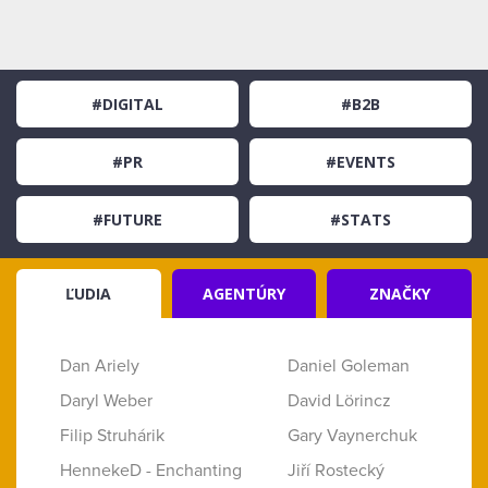
#DIGITAL
#B2B
#PR
#EVENTS
#FUTURE
#STATS
ĽUDIA
AGENTÚRY
ZNAČKY
Dan Ariely
Daniel Goleman
Daryl Weber
David Lörincz
Filip Struhárik
Gary Vaynerchuk
HennekeD - Enchanting
Jiří Rostecký