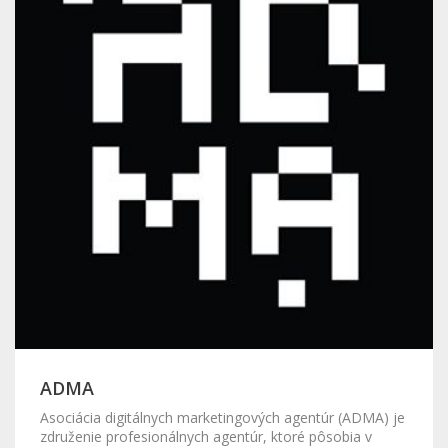
ADMA
Asociácia digitálnych marketingových agentúr (ADMA) je
združenie profesionálnych agentúr, ktoré pôsobia v