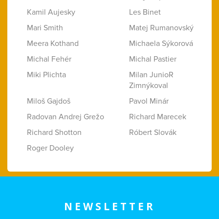
Kamil Aujesky
Les Binet
Mari Smith
Matej Rumanovský
Meera Kothand
Michaela Sýkorová
Michal Fehér
Michal Pastier
Miki Plichta
Milan JunioR
Zimnýkoval
Miloš Gajdoš
Pavol Minár
Radovan Andrej Grežo
Richard Marecek
Richard Shotton
Róbert Slovák
Roger Dooley
NEWSLETTER