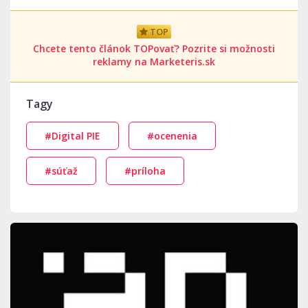
TOP
Chcete tento článok TOPovať? Pozrite si možnosti
reklamy na Marketeris.sk
Tagy
#Digital PIE
#ocenenia
#súťaž
#príloha