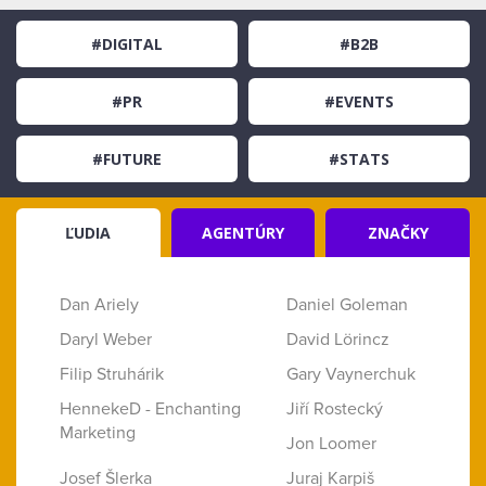
#DIGITAL
#B2B
#PR
#EVENTS
#FUTURE
#STATS
ĽUDIA
AGENTÚRY
ZNAČKY
Dan Ariely
Daniel Goleman
Daryl Weber
David Lörincz
Filip Struhárik
Gary Vaynerchuk
HennekeD - Enchanting
Jiří Rostecký
Marketing
Jon Loomer
Josef Šlerka
Juraj Karpiš