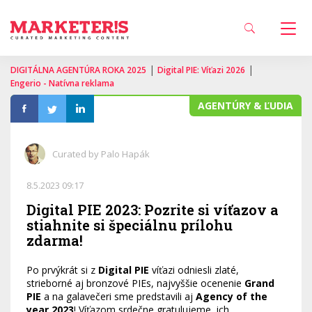
|
|
DIGITÁLNA AGENTÚRA ROKA 2025
Digital PIE: Víťazi 2026
Engerio - Natívna reklama
AGENTÚRY & ĽUDIA
Curated by Palo Hapák
8.5.2023 09:17
Digital PIE 2023: Pozrite si víťazov a
stiahnite si špeciálnu prílohu
zdarma!
Po prvýkrát si z
Digital PIE
víťazi odniesli zlaté,
strieborné aj bronzové PIEs, najvyššie ocenenie
Grand
PIE
a na galavečeri sme predstavili aj
Agency of the
year 2023
! Víťazom srdečne gratulujeme, ich