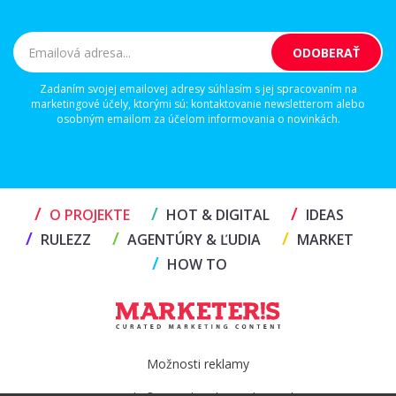
Zadaním svojej emailovej adresy súhlasím s jej spracovaním na
marketingové účely, ktorými sú: kontaktovanie newsletterom alebo
osobným emailom za účelom informovania o novinkách.
/
/
/
O PROJEKTE
HOT & DIGITAL
IDEAS
/
/
/
RULEZZ
AGENTÚRY & ĽUDIA
MARKET
/
HOW TO
Možnosti reklamy