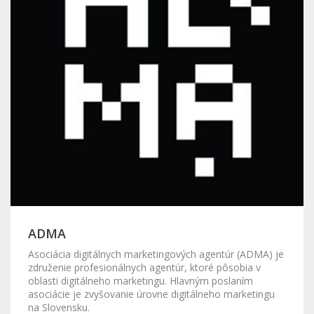
ADMA
Asociácia digitálnych marketingových agentúr (ADMA) je
združenie profesionálnych agentúr, ktoré pôsobia v
oblasti digitálneho marketingu. Hlavným poslaním
asociácie je zvyšovanie úrovne digitálneho marketingu
na Slovensku.