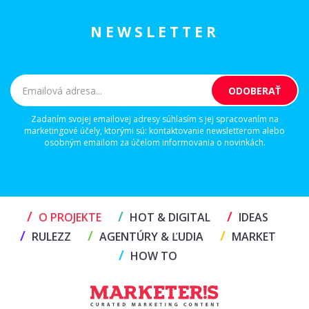
NEWSLETTER
Zadaním svojej emailovej adresy súhlasím s jej spracovaním na
marketingové účely, ktorými sú: kontaktovanie newsletterom alebo
osobným emailom za účelom informovania o novinkách.
/
/
/
O PROJEKTE
HOT & DIGITAL
IDEAS
/
/
/
RULEZZ
AGENTÚRY & ĽUDIA
MARKET
/
HOW TO