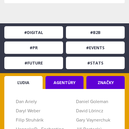
#DIGITAL
#B2B
#PR
#EVENTS
#FUTURE
#STATS
ĽUDIA
AGENTÚRY
ZNAČKY
Dan Ariely
Daniel Goleman
Daryl Weber
David Lörincz
Filip Struhárik
Gary Vaynerchuk