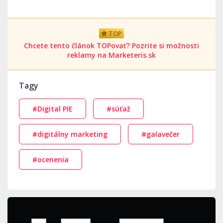
TOP
Chcete tento článok TOPovať? Pozrite si možnosti
reklamy na Marketeris.sk
Tagy
#Digital PIE
#súťaž
#digitálny marketing
#galavečer
#ocenenia