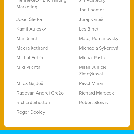
HennekeD - Enchanting
Jiří Rostecký
Marketing
Jon Loomer
Josef Šlerka
Juraj Karpiš
Kamil Aujesky
Les Binet
Mari Smith
Matej Rumanovský
Meera Kothand
Michaela Sýkorová
Michal Fehér
Michal Pastier
Miki Plichta
Milan JunioR
Zimnýkoval
Miloš Gajdoš
Pavol Minár
Radovan Andrej Grežo
Richard Marecek
Richard Shotton
Róbert Slovák
Roger Dooley