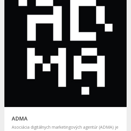
ADMA
Asociácia digitálnych marketingových agentúr (ADMA) je