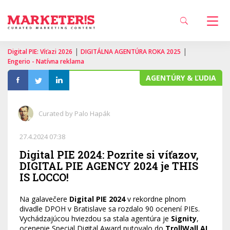
|
|
Digital PIE: Víťazi 2026
DIGITÁLNA AGENTÚRA ROKA 2025
Engerio - Natívna reklama
AGENTÚRY & ĽUDIA
Curated by Palo Hapák
27.4.2024 07:38
Digital PIE 2024: Pozrite si víťazov,
DIGITAL PIE AGENCY 2024 je THIS
IS LOCCO!
Na galavečere
Digital PIE 2024
v rekordne plnom
divadle DPOH v Bratislave sa rozdalo 90 ocenení PIEs.
Vychádzajúcou hviezdou sa stala agentúra je
Signity
,
ocenenie Special Digital Award putovalo do
TrollWall AI