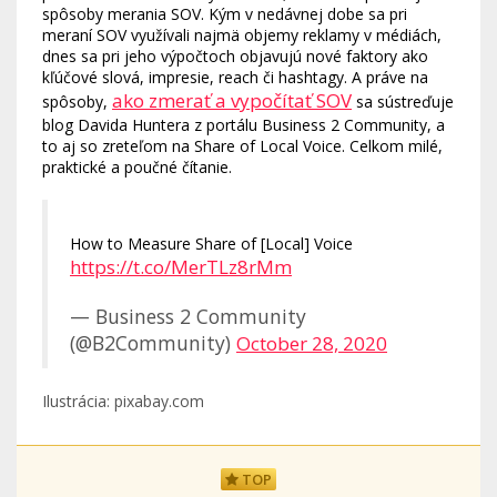
spôsoby merania SOV. Kým v nedávnej dobe sa pri
meraní SOV využívali najmä objemy reklamy v médiách,
dnes sa pri jeho výpočtoch objavujú nové faktory ako
kľúčové slová, impresie, reach či hashtagy. A práve na
ako zmerať a vypočítať SOV
spôsoby,
sa sústreďuje
blog Davida Huntera z portálu Business 2 Community, a
to aj so zreteľom na Share of Local Voice. Celkom milé,
praktické a poučné čítanie.
How to Measure Share of [Local] Voice
https://t.co/MerTLz8rMm
— Business 2 Community
(@B2Community)
October 28, 2020
Ilustrácia: pixabay.com
TOP