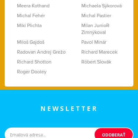
Meera Kothand
Michaela Sýkorová
Michal Fehér
Michal Pastier
Miki Plichta
Milan JunioR
Zimnýkoval
Miloš Gajdoš
Pavol Minár
Radovan Andrej Grežo
Richard Marecek
Richard Shotton
Róbert Slovák
Roger Dooley
NEWSLETTER