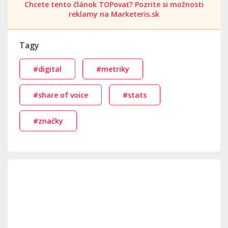
Chcete tento článok TOPovať? Pozrite si možnosti
reklamy na Marketeris.sk
Tagy
#digital
#metriky
#share of voice
#stats
#značky