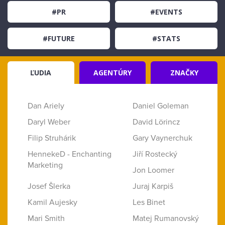
#PR
#EVENTS
#FUTURE
#STATS
ĽUDIA
AGENTÚRY
ZNAČKY
Dan Ariely
Daniel Goleman
Daryl Weber
David Lörincz
Filip Struhárik
Gary Vaynerchuk
HennekeD - Enchanting
Jiří Rostecký
Marketing
Jon Loomer
Josef Šlerka
Juraj Karpiš
Kamil Aujesky
Les Binet
Mari Smith
Matej Rumanovský