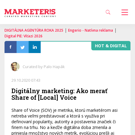
|
|
DIGITÁLNA AGENTÚRA ROKA 2025
Engerio - Natívna reklama
Digital PIE: Víťazi 2026
HOT & DIGITAL
Curated by Palo Hapák
29.10.2020 07:43
Digitálny marketing: Ako merať
Share of [Local] Voice
Share of Voice (SOV) je metrika, ktorú marketérom asi
netreba veľmi predstavovať a ktorá s využíva pri
definovaní popularity, autority a postavenia značiek či
firiem na trhu. No a keďže digitálna doba zmenila a
priniesla množstvo nových metrík, evolúciou prešli aj