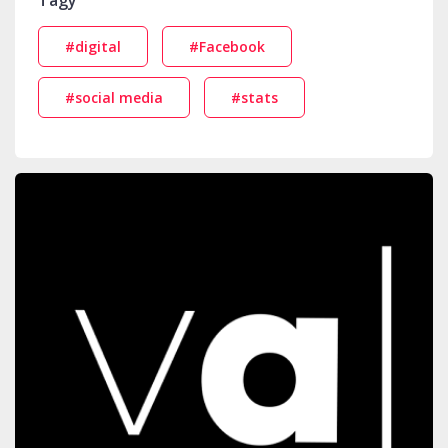
Tagy
#digital
#Facebook
#social media
#stats