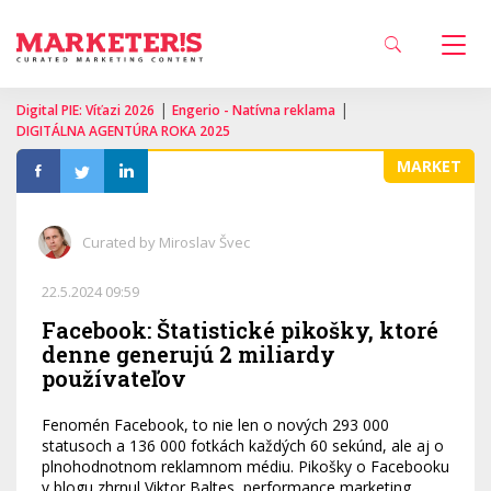
|
|
Digital PIE: Víťazi 2026
Engerio - Natívna reklama
DIGITÁLNA AGENTÚRA ROKA 2025
MARKET
Curated by Miroslav Švec
22.5.2024 09:59
Facebook: Štatistické pikošky, ktoré
denne generujú 2 miliardy
používateľov
Fenomén Facebook, to nie len o nových 293 000
statusoch a 136 000 fotkách každých 60 sekúnd, ale aj o
plnohodnotnom reklamnom médiu. Pikošky o Facebooku
v blogu zhrnul Viktor Baltes, performance marketing