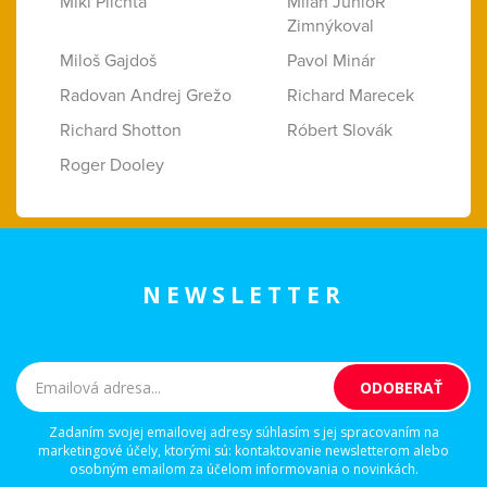
Miki Plichta
Milan JunioR
Zimnýkoval
Miloš Gajdoš
Pavol Minár
Radovan Andrej Grežo
Richard Marecek
Richard Shotton
Róbert Slovák
Roger Dooley
NEWSLETTER
Zadaním svojej emailovej adresy súhlasím s jej spracovaním na
marketingové účely, ktorými sú: kontaktovanie newsletterom alebo
osobným emailom za účelom informovania o novinkách.