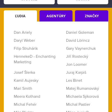
ĽUDIA
AGENTÚRY
ZNAČKY
Dan Ariely
Daniel Goleman
Daryl Weber
David Lörincz
Filip Struhárik
Gary Vaynerchuk
HennekeD - Enchanting
Jiří Rostecký
Marketing
Jon Loomer
Josef Šlerka
Juraj Karpiš
Kamil Aujesky
Les Binet
Mari Smith
Matej Rumanovský
Meera Kothand
Michaela Sýkorová
Michal Fehér
Michal Pastier