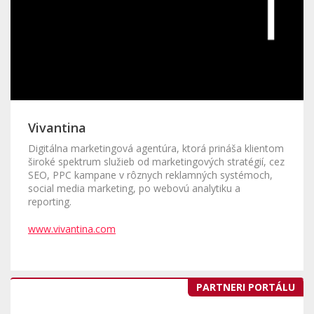
Vivantina
Digitálna marketingová agentúra, ktorá prináša klientom
široké spektrum služieb od marketingových stratégií, cez
SEO, PPC kampane v rôznych reklamných systémoch,
social media marketing, po webovú analytiku a
reporting.
www.vivantina.com
PARTNERI PORTÁLU