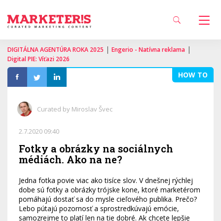
|
|
DIGITÁLNA AGENTÚRA ROKA 2025
Engerio - Natívna reklama
Digital PIE: Víťazi 2026
HOW TO
Curated by Miroslav Švec
2.7.2020 09:40
Fotky a obrázky na sociálnych
médiách. Ako na ne?
Jedna fotka povie viac ako tisíce slov. V dnešnej rýchlej
dobe sú fotky a obrázky trójske kone, ktoré marketérom
pomáhajú dostať sa do mysle cieľového publika. Prečo?
Lebo pútajú pozornosť a sprostredkúvajú emócie,
samozrejme to platí len na tie dobré. Ak chcete lepšie