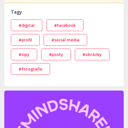
Tagy
#digital
#Facebook
#profil
#social media
#tipy
#posty
#obrázky
#fotografie