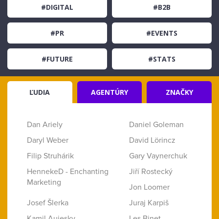
#DIGITAL
#B2B
#PR
#EVENTS
#FUTURE
#STATS
ĽUDIA
AGENTÚRY
ZNAČKY
Dan Ariely
Daniel Goleman
Daryl Weber
David Lörincz
Filip Struhárik
Gary Vaynerchuk
HennekeD - Enchanting
Jiří Rostecký
Marketing
Jon Loomer
Josef Šlerka
Juraj Karpiš
Kamil Aujesky
Les Binet