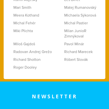
Mari Smith
Matej Rumanovský
Meera Kothand
Michaela Sýkorová
Michal Fehér
Michal Pastier
Miki Plichta
Milan JunioR
Zimnýkoval
Miloš Gajdoš
Pavol Minár
Radovan Andrej Grežo
Richard Marecek
Richard Shotton
Róbert Slovák
Roger Dooley
NEWSLETTER