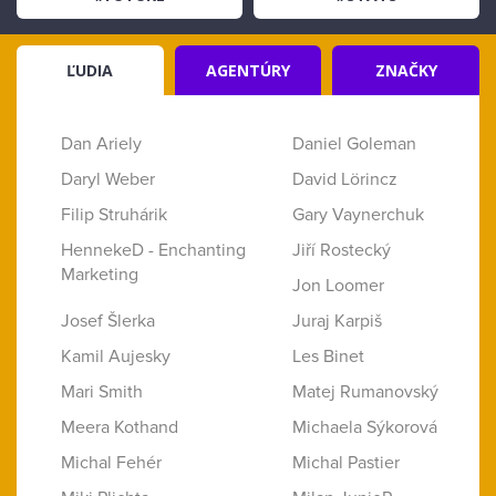
ĽUDIA
AGENTÚRY
ZNAČKY
Dan Ariely
Daniel Goleman
Daryl Weber
David Lörincz
Filip Struhárik
Gary Vaynerchuk
HennekeD - Enchanting
Jiří Rostecký
Marketing
Jon Loomer
Josef Šlerka
Juraj Karpiš
Kamil Aujesky
Les Binet
Mari Smith
Matej Rumanovský
Meera Kothand
Michaela Sýkorová
Michal Fehér
Michal Pastier