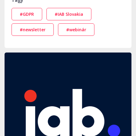
Tagy
#GDPR
#IAB Slovakia
#newsletter
#webinár