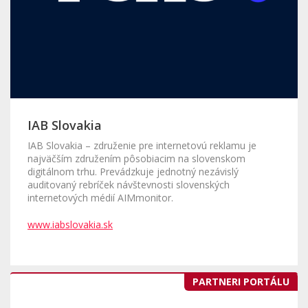
IAB Slovakia
IAB Slovakia – združenie pre internetovú reklamu je
najväčším združením pôsobiacim na slovenskom
digitálnom trhu. Prevádzkuje jednotný nezávislý
auditovaný rebríček návštevnosti slovenských
internetových médií AIMmonitor.
www.iabslovakia.sk
PARTNERI PORTÁLU