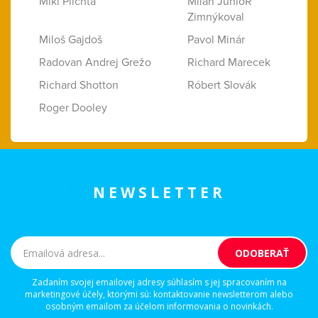
Miki Plichta
Milan JunioR
Zimnýkoval
Miloš Gajdoš
Pavol Minár
Radovan Andrej Grežo
Richard Marecek
Richard Shotton
Róbert Slovák
Roger Dooley
NEWSLETTER
Zadaním svojej emailovej adresy súhlasím s jej spracovaním na
marketingové účely, ktorými sú: kontaktovanie newsletterom alebo
osobným emailom za účelom informovania o novinkách.