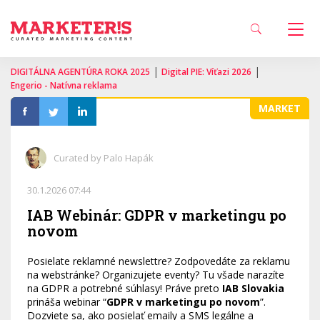
|
|
DIGITÁLNA AGENTÚRA ROKA 2025
Digital PIE: Víťazi 2026
Engerio - Natívna reklama
MARKET
Curated by Palo Hapák
30.1.2026 07:44
IAB Webinár: GDPR v marketingu po
novom
Posielate reklamné newslettre? Zodpovedáte za reklamu
na webstránke? Organizujete eventy? Tu všade narazíte
na GDPR a potrebné súhlasy! Práve preto
IAB Slovakia
prináša webinar “
GDPR v marketingu po novom
”.
Dozviete sa, ako posielať emaily a SMS legálne a