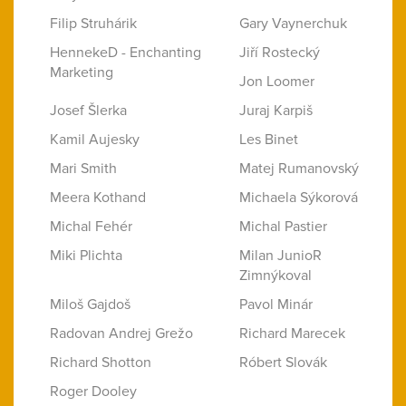
Filip Struhárik
Gary Vaynerchuk
HennekeD - Enchanting
Jiří Rostecký
Marketing
Jon Loomer
Josef Šlerka
Juraj Karpiš
Kamil Aujesky
Les Binet
Mari Smith
Matej Rumanovský
Meera Kothand
Michaela Sýkorová
Michal Fehér
Michal Pastier
Miki Plichta
Milan JunioR
Zimnýkoval
Miloš Gajdoš
Pavol Minár
Radovan Andrej Grežo
Richard Marecek
Richard Shotton
Róbert Slovák
Roger Dooley