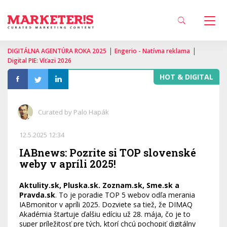
|
|
DIGITÁLNA AGENTÚRA ROKA 2025
Engerio - Natívna reklama
Digital PIE: Víťazi 2026
HOT & DIGITAL
Curated by Palo Hapák
12.5.2025 12:34
IABnews: Pozrite si TOP slovenské
weby v apríli 2025!
Aktulity.sk, Pluska.sk. Zoznam.sk, Sme.sk a
Pravda.sk
. To je poradie TOP 5 webov odľa merania
IABmonitor v apríli 2025. Dozviete sa tiež, že DIMAQ
Akadémia štartuje ďalšiu edíciu už 28. mája, čo je to
super príležitosť pre tých, ktorí chcú pochopiť digitálny