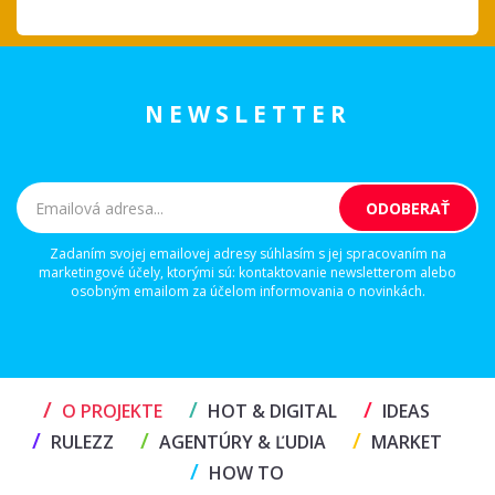
NEWSLETTER
Zadaním svojej emailovej adresy súhlasím s jej spracovaním na
marketingové účely, ktorými sú: kontaktovanie newsletterom alebo
osobným emailom za účelom informovania o novinkách.
/
/
/
O PROJEKTE
HOT & DIGITAL
IDEAS
/
/
/
RULEZZ
AGENTÚRY & ĽUDIA
MARKET
/
HOW TO