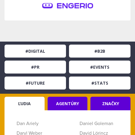
#DIGITAL
#B2B
#PR
#EVENTS
#FUTURE
#STATS
ĽUDIA
AGENTÚRY
ZNAČKY
Dan Ariely
Daniel Goleman
Daryl Weber
David Lörincz