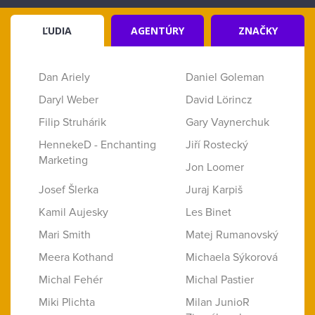
ĽUDIA
AGENTÚRY
ZNAČKY
Dan Ariely
Daniel Goleman
Daryl Weber
David Lörincz
Filip Struhárik
Gary Vaynerchuk
HennekeD - Enchanting
Jiří Rostecký
Marketing
Jon Loomer
Josef Šlerka
Juraj Karpiš
Kamil Aujesky
Les Binet
Mari Smith
Matej Rumanovský
Meera Kothand
Michaela Sýkorová
Michal Fehér
Michal Pastier
Miki Plichta
Milan JunioR