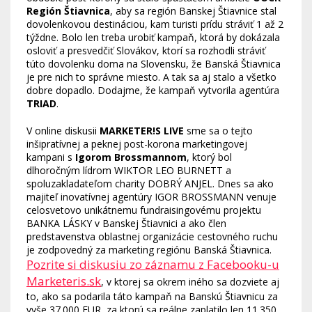
Región Štiavnica
, aby sa región Banskej Štiavnice stal
dovolenkovou destináciou, kam turisti prídu stráviť 1 až 2
týždne. Bolo len treba urobiť kampaň, ktorá by dokázala
osloviť a presvedčiť Slovákov, ktorí sa rozhodli stráviť
túto dovolenku doma na Slovensku, že Banská Štiavnica
je pre nich to správne miesto. A tak sa aj stalo a všetko
dobre dopadlo. Dodajme, že kampaň vytvorila agentúra
TRIAD
.
V online diskusii
MARKETER!S LIVE
sme sa o tejto
inšipratívnej a peknej post-korona marketingovej
kampani s
Igorom Brossmannom
, ktorý bol
dlhoročným lídrom WIKTOR LEO BURNETT a
spoluzakladateľom charity DOBRÝ ANJEL. Dnes sa ako
majiteľ inovatívnej agentúry IGOR BROSSMANN venuje
celosvetovo unikátnemu fundraisingovému projektu
BANKA LÁSKY v Banskej Štiavnici a ako člen
predstavenstva oblastnej organizácie cestovného ruchu
je zodpovedný za marketing regiónu Banská Štiavnica.
Pozrite si diskusiu zo záznamu z Facebooku-u
Marketeris.sk
, v ktorej sa okrem iného sa dozviete aj
to, ako sa podarila táto kampaň na Banskú Štiavnicu za
vyše 37.000 EUR, za ktorú sa reálne zaplatilo len 11.350