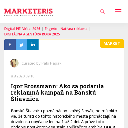
|
|
Digital PIE: Víťazi 2026
Engerio - Natívna reklama
DIGITÁLNA AGENTÚRA ROKA 2025
MARKET
Curated by Palo Hapák
8.8.2020 09:10
Igor Brossmann: Ako sa podarila
reklamná kampaň na Banskú
Štiavnicu
Banskú Štiavnicu pozná hádam každý Slovák, no málokto
vie, že turisti do tohto historického mesta prichádzajú na
dovolenku obyčajne len na 1 až 2 dni. A práve toto
obdobie post-korony sa stalo spúšťačom ambície
OOCR