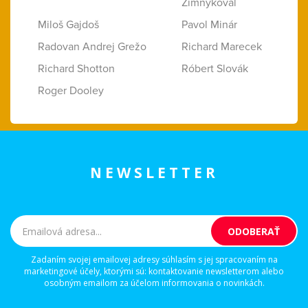
Zimnýkoval
Miloš Gajdoš
Pavol Minár
Radovan Andrej Grežo
Richard Marecek
Richard Shotton
Róbert Slovák
Roger Dooley
NEWSLETTER
Zadaním svojej emailovej adresy súhlasím s jej spracovaním na
marketingové účely, ktorými sú: kontaktovanie newsletterom alebo
osobným emailom za účelom informovania o novinkách.