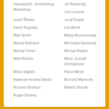
HennekeD - Enchanting
Jiří Rostecký
Marketing
Jon Loomer
Josef Šlerka
Juraj Karpiš
Kamil Aujesky
Les Binet
Mari Smith
Matej Rumanovský
Meera Kothand
Michaela Sýkorová
Michal Fehér
Michal Pastier
Miki Plichta
Milan JunioR
Zimnýkoval
Miloš Gajdoš
Pavol Minár
Radovan Andrej Grežo
Richard Marecek
Richard Shotton
Róbert Slovák
Roger Dooley