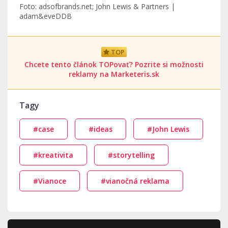
Foto: adsofbrands.net; John Lewis & Partners |
adam&eveDDB
TOP
Chcete tento článok TOPovať? Pozrite si možnosti
reklamy na Marketeris.sk
Tagy
#case
#ideas
#John Lewis
#kreativita
#storytelling
#Vianoce
#vianočná reklama