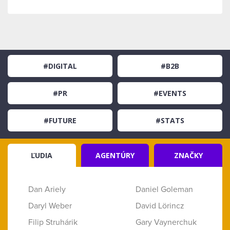
#DIGITAL
#B2B
#PR
#EVENTS
#FUTURE
#STATS
ĽUDIA
AGENTÚRY
ZNAČKY
Dan Ariely
Daniel Goleman
Daryl Weber
David Lörincz
Filip Struhárik
Gary Vaynerchuk