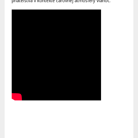
priateľstva v kontexte čarovnej atmosféry Vianoc.