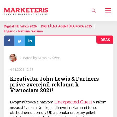
|
|
Digital PIE: Víťazi 2026
DIGITÁLNA AGENTÚRA ROKA 2025
Engerio - Natívna reklama
IDEAS
Curated by Miroslav Švec
4.11.2021 12:28
Kreativita: John Lewis & Partners
práve zverejnil reklamu k
Vianociam 2021!
Unexpected Guest
Dvojminútovka s názvom
v ničom
nezaostáva za inými legendárnymi reklamami tohto
obchodnému domu v UK a ponúka radostný príbeh