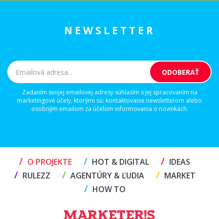
NEWSLETTER
Zadaním svojej emailovej adresy súhlasím s jej spracovaním na
marketingové účely, ktorými sú: kontaktovanie newsletterom alebo
osobným emailom za účelom informovania o novinkách.
/
/
/
O PROJEKTE
HOT & DIGITAL
IDEAS
/
/
/
RULEZZ
AGENTÚRY & ĽUDIA
MARKET
/
HOW TO