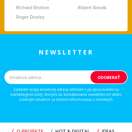
Richard Shotton
Róbert Slovák
Roger Dooley
NEWSLETTER
Zadaním svojej emailovej adresy súhlasím s jej spracovaním na
marketingové účely, ktorými sú: kontaktovanie newsletterom alebo
osobným emailom za účelom informovania o novinkách.
/
/
/
O PROJEKTE
HOT & DIGITAL
IDEAS