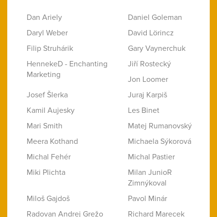
Dan Ariely
Daniel Goleman
Daryl Weber
David Lörincz
Filip Struhárik
Gary Vaynerchuk
HennekeD - Enchanting
Jiří Rostecký
Marketing
Jon Loomer
Josef Šlerka
Juraj Karpiš
Kamil Aujesky
Les Binet
Mari Smith
Matej Rumanovský
Meera Kothand
Michaela Sýkorová
Michal Fehér
Michal Pastier
Miki Plichta
Milan JunioR
Zimnýkoval
Miloš Gajdoš
Pavol Minár
Radovan Andrej Grežo
Richard Marecek