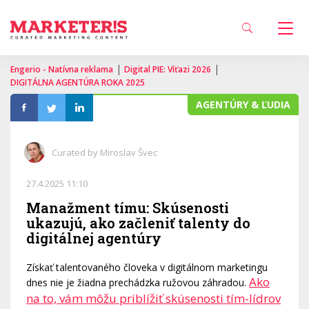
|
|
Engerio - Natívna reklama
Digital PIE: Víťazi 2026
DIGITÁLNA AGENTÚRA ROKA 2025
AGENTÚRY & ĽUDIA
Curated by Miroslav Švec
27.4.2025 11:10
Manažment tímu: Skúsenosti
ukazujú, ako začleniť talenty do
digitálnej agentúry
Získať talentovaného človeka v digitálnom marketingu
Ako
dnes nie je žiadna prechádzka ružovou záhradou.
na to, vám môžu priblížiť skúsenosti tím-lídrov