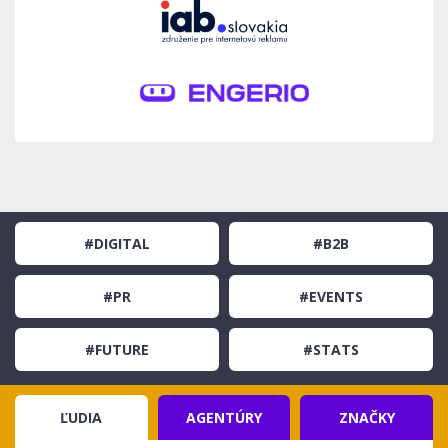
#DIGITAL
#B2B
#PR
#EVENTS
#FUTURE
#STATS
ĽUDIA
AGENTÚRY
ZNAČKY