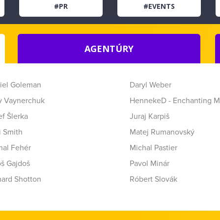
#PR
#EVENTS
AGENTÚRY
iel Goleman
Daryl Weber
y Vaynerchuk
HennekeD - Enchanting M
f Šlerka
Juraj Karpiš
i Smith
Matej Rumanovský
hal Fehér
Michal Pastier
oš Gajdoš
Pavol Minár
hard Shotton
Róbert Slovák