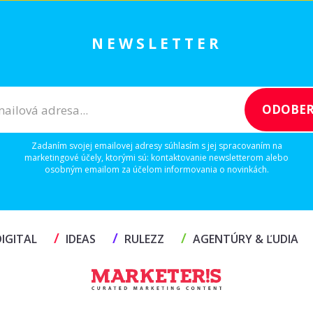
NEWSLETTER
Zadaním svojej emailovej adresy súhlasím s jej spracovaním na
marketingové účely, ktorými sú: kontaktovanie newsletterom alebo
osobným emailom za účelom informovania o novinkách.
/
/
/
IGITAL
IDEAS
RULEZZ
AGENTÚRY & ĽUDIA