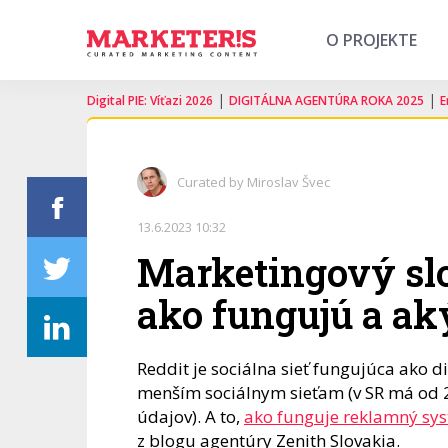
O PROJEKTE
|
|
Digital PIE: Víťazi 2026
DIGITÁLNA AGENTÚRA ROKA 2025
E
Curated by Miroslav Švec
13.6.2023 10:32
Marketingový slo
ako fungujú a ak
Reddit je sociálna sieť fungujúca ako d
menším sociálnym sieťam (v SR má od 21
údajov). A to,
ako funguje reklamný sy
z blogu agentúry Zenith Slovakia.