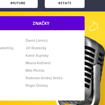
#FUTURE
#STATS
ZNAČKY
David Lörincz
arketing
Jiří Rostecký
Kamil Aujesky
Meera Kothand
Miki Plichta
Radovan Andrej Grežo
Roger Dooley