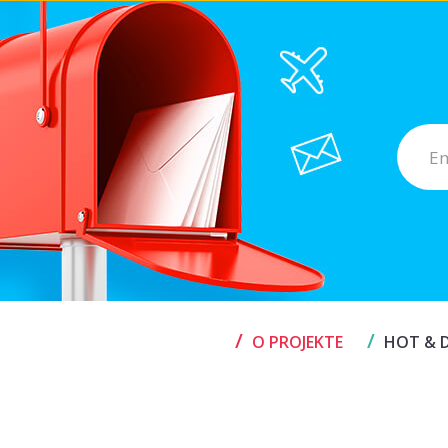
/
/
O PROJEKTE
HOT & D