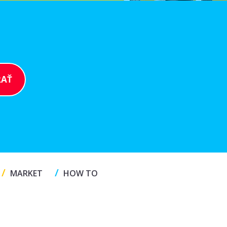
/
/
MARKET
HOW TO