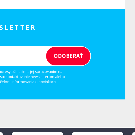
SLETTER
adresy súhlasím s jej spracovaním na
 sú: kontaktovanie newsletterom alebo
elom informovania o novinkách.