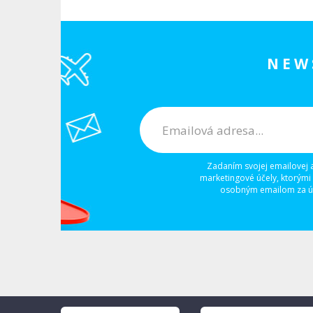
NEW
Zadaním svojej emailovej 
marketingové účely, ktorými
osobným emailom za úč