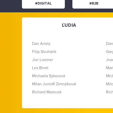
#DIGITAL
#B2B
ĽUDIA
Dan Ariely
Dan
Filip Struhárik
Gar
Jon Loomer
Jose
Les Binet
Mar
Michaela Sýkorová
Mic
Milan JunioR Zimnýkoval
Mil
Richard Marecek
Ric