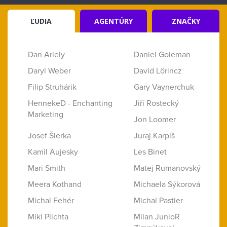
ĽUDIA
AGENTÚRY
ZNAČKY
Dan Ariely
Daniel Goleman
Daryl Weber
David Lörincz
Filip Struhárik
Gary Vaynerchuk
HennekeD - Enchanting
Jiří Rostecký
Marketing
Jon Loomer
Josef Šlerka
Juraj Karpiš
Kamil Aujesky
Les Binet
Mari Smith
Matej Rumanovský
Meera Kothand
Michaela Sýkorová
Michal Fehér
Michal Pastier
Miki Plichta
Milan JunioR