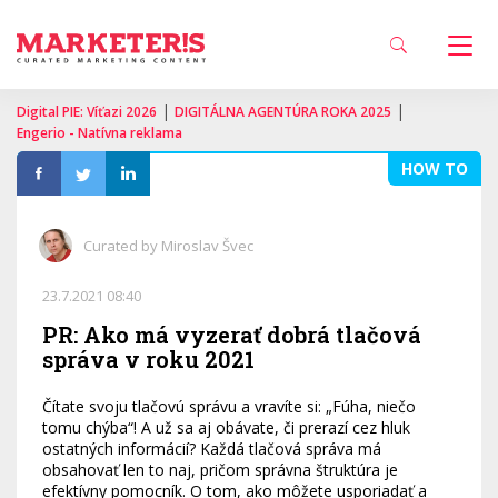
|
|
Digital PIE: Víťazi 2026
DIGITÁLNA AGENTÚRA ROKA 2025
Engerio - Natívna reklama
HOW TO
Curated by Miroslav Švec
23.7.2021 08:40
PR: Ako má vyzerať dobrá tlačová
správa v roku 2021
Čítate svoju tlačovú správu a vravíte si: „Fúha, niečo
tomu chýba“! A už sa aj obávate, či prerazí cez hluk
ostatných informácií? Každá tlačová správa má
obsahovať len to naj, pričom správna štruktúra je
efektívny pomocník. O tom, ako môžete usporiadať a