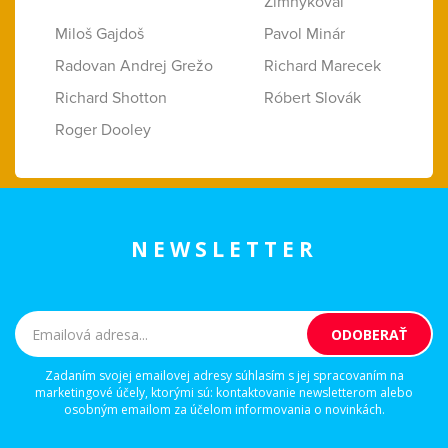
Zimnýkoval
Miloš Gajdoš
Pavol Minár
Radovan Andrej Grežo
Richard Marecek
Richard Shotton
Róbert Slovák
Roger Dooley
NEWSLETTER
Zadaním svojej emailovej adresy súhlasím s jej spracovaním na
marketingové účely, ktorými sú: kontaktovanie newsletterom alebo
osobným emailom za účelom informovania o novinkách.