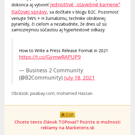
jednotlivé „stavebné kamene“
dokonca aj vytvoriť
tlačovej správy
, sa dočítate v blogu B2C. Pozornosť
venujte 5W‘s + H žurnalizmu, technike obrátenej
pyramídy, či cieľom a nezabudnite, že dnes už sú
samozrejmou súčasťou aj hypertextové odkazy.
How to Write a Press Release Format in 2021
https://t.co/GymwRAPUP9
— Business 2 Community
(@B2Community)
July 18, 2021
Obrázok: pixabay.com; mohamed Hassan
TOP
Chcete tento článok TOPovať? Pozrite si možnosti
reklamy na Marketeris.sk