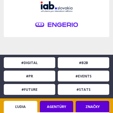
#DIGITAL
#B2B
#PR
#EVENTS
#FUTURE
#STATS
ĽUDIA
AGENTÚRY
ZNAČKY