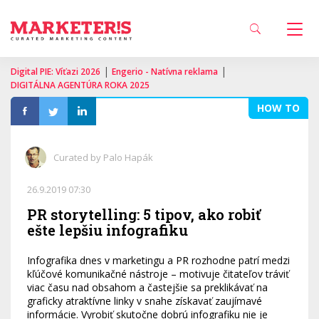
|
|
Digital PIE: Víťazi 2026
Engerio - Natívna reklama
DIGITÁLNA AGENTÚRA ROKA 2025
HOW TO
Curated by Palo Hapák
26.9.2019 07:30
PR storytelling: 5 tipov, ako robiť
ešte lepšiu infografiku
Infografika dnes v marketingu a PR rozhodne patrí medzi
kľúčové komunikačné nástroje – motivuje čitateľov tráviť
viac času nad obsahom a častejšie sa preklikávať na
graficky atraktívne linky v snahe získavať zaujímavé
informácie. Vyrobiť skutočne dobrú infografiku nie je