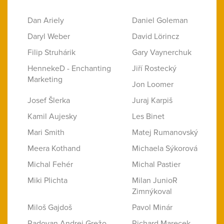
Dan Ariely
Daniel Goleman
Daryl Weber
David Lörincz
Filip Struhárik
Gary Vaynerchuk
HennekeD - Enchanting
Jiří Rostecký
Marketing
Jon Loomer
Josef Šlerka
Juraj Karpiš
Kamil Aujesky
Les Binet
Mari Smith
Matej Rumanovský
Meera Kothand
Michaela Sýkorová
Michal Fehér
Michal Pastier
Miki Plichta
Milan JunioR
Zimnýkoval
Miloš Gajdoš
Pavol Minár
Radovan Andrej Grežo
Richard Marecek