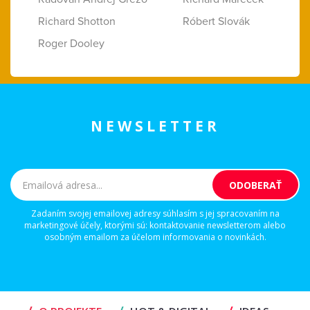
Richard Shotton
Róbert Slovák
Roger Dooley
NEWSLETTER
Zadaním svojej emailovej adresy súhlasím s jej spracovaním na
marketingové účely, ktorými sú: kontaktovanie newsletterom alebo
osobným emailom za účelom informovania o novinkách.