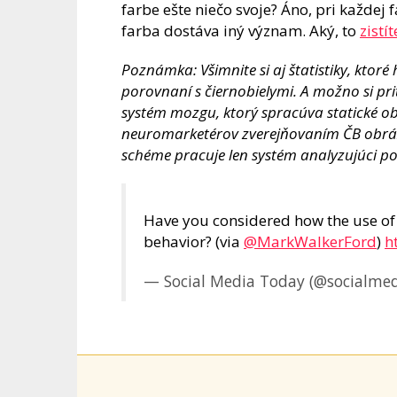
farbe ešte niečo svoje? Áno, pri každej
farba dostáva iný význam. Aký, to
zistí
Poznámka: Všimnite si aj štatistiky, ktoré
porovnaní s čiernobielymi. A možno si pr
systém mozgu, ktorý spracúva statické ob
neuromarketérov zverejňovaním ČB obrázkov 
schéme pracuje len systém analyzujúci po
Have you considered how the use of c
behavior? (via
@MarkWalkerFord
)
h
— Social Media Today (@socialme