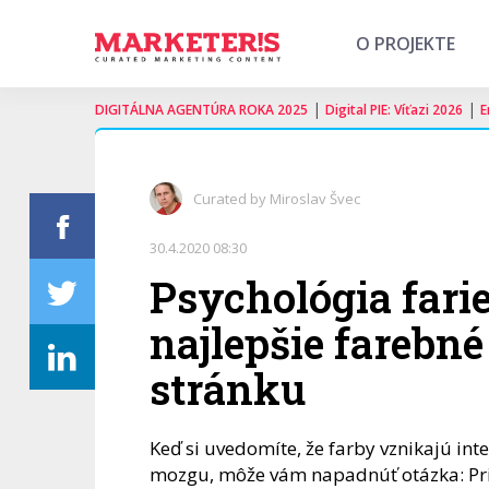
O PROJEKTE
|
|
DIGITÁLNA AGENTÚRA ROKA 2025
Digital PIE: Víťazi 2026
E
Curated by Miroslav Švec
30.4.2020 08:30
Psychológia farie
najlepšie farebn
stránku
Keď si uvedomíte, že farby vznikajú int
mozgu, môže vám napadnúť otázka: Pri