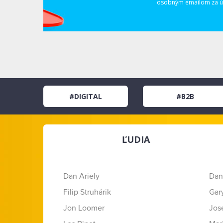
osobným emailom za úč
#DIGITAL
#B2B
ĽUDIA
Dan Ariely
Dan
Filip Struhárik
Gar
Jon Loomer
Jose