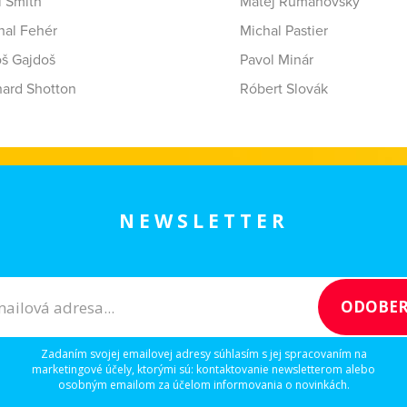
i Smith
Matej Rumanovský
hal Fehér
Michal Pastier
oš Gajdoš
Pavol Minár
hard Shotton
Róbert Slovák
NEWSLETTER
Zadaním svojej emailovej adresy súhlasím s jej spracovaním na
marketingové účely, ktorými sú: kontaktovanie newsletterom alebo
osobným emailom za účelom informovania o novinkách.