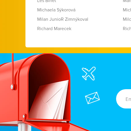
Les Binet
Mar
Michaela Sýkorová
Mic
Milan JunioR Zimnýkoval
Mil
Richard Marecek
Ric