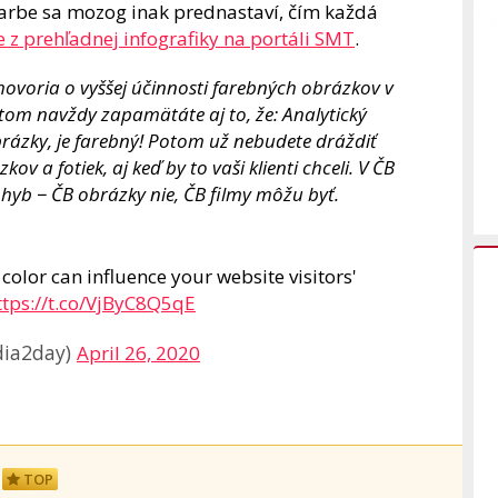
 farbe sa mozog inak prednastaví, čím každá
te z prehľadnej infografiky na portáli SMT
.
 hovoria o vyššej účinnosti farebných obrázkov v
itom navždy zapamätáte aj to, že: Analytický
rázky, je farebný! Potom už nebudete dráždiť
a fotiek, aj keď by to vaši klienti chceli. V ČB
hyb − ČB obrázky nie, ČB filmy môžu byť.
olor can influence your website visitors'
ttps://t.co/VjByC8Q5qE
dia2day)
April 26, 2020
TOP