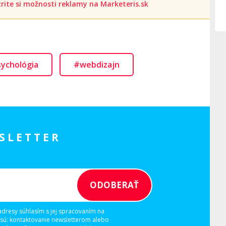
rite si možnosti reklamy na Marketeris.sk
ychológia
#webdizajn
SLETTER
adresy súhlasím s jej spracovaním na
 sú: kontaktovanie newsletterom alebo