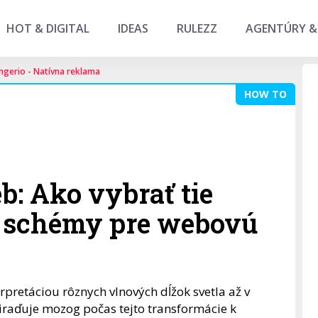
HOT & DIGITAL
IDEAS
RULEZZ
AGENTÚRY &
ngerio - Natívna reklama
HOW TO
b: Ako vybrať tie
é schémy pre webovú
erpretáciou rôznych vlnových dĺžok svetla až v
raďuje mozog počas tejto transformácie k