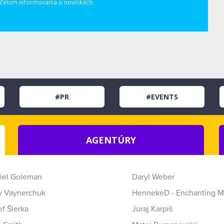
elom informovania o novinkách.
#PR
#EVENTS
AGENTÚRY
iel Goleman
Daryl Weber
y Vaynerchuk
HennekeD - Enchanting M
f Šlerka
Juraj Karpiš