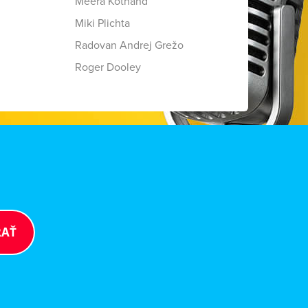
Meera Kothand
Miki Plichta
Radovan Andrej Grežo
Roger Dooley