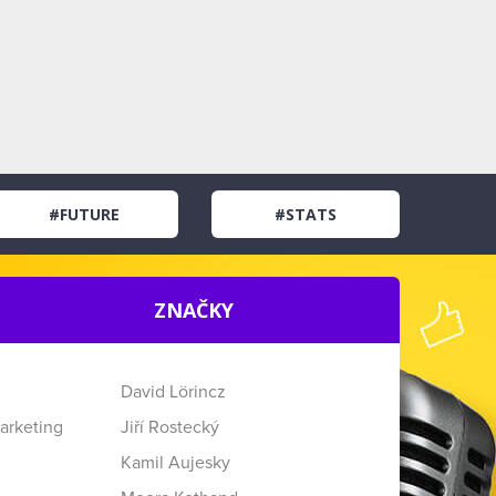
#FUTURE
#STATS
ZNAČKY
David Lörincz
arketing
Jiří Rostecký
Kamil Aujesky