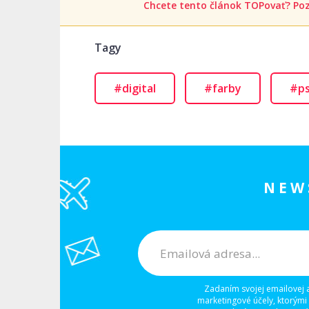
Chcete tento článok TOPovať? Poz
Tagy
#digital
#farby
#ps
NEW
Zadaním svojej emailovej 
marketingové účely, ktorými