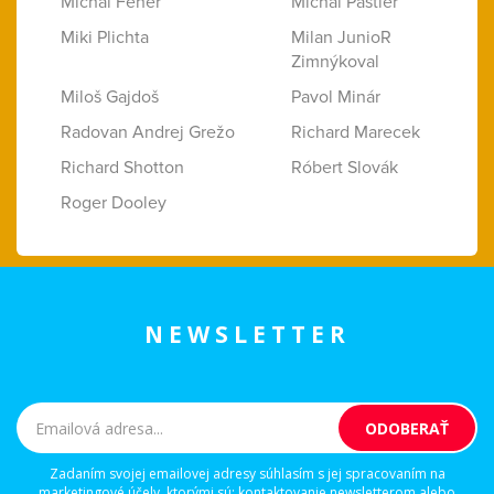
Michal Fehér
Michal Pastier
Miki Plichta
Milan JunioR
Zimnýkoval
Miloš Gajdoš
Pavol Minár
Radovan Andrej Grežo
Richard Marecek
Richard Shotton
Róbert Slovák
Roger Dooley
NEWSLETTER
Zadaním svojej emailovej adresy súhlasím s jej spracovaním na
marketingové účely, ktorými sú: kontaktovanie newsletterom alebo