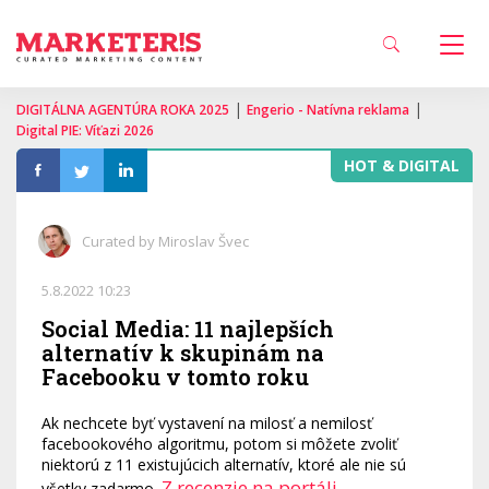
|
|
DIGITÁLNA AGENTÚRA ROKA 2025
Engerio - Natívna reklama
Digital PIE: Víťazi 2026
HOT & DIGITAL
Curated by Miroslav Švec
5.8.2022 10:23
Social Media: 11 najlepších
alternatív k skupinám na
Facebooku v tomto roku
Ak nechcete byť vystavení na milosť a nemilosť
facebookového algoritmu, potom si môžete zvoliť
niektorú z 11 existujúcich alternatív, ktoré ale nie sú
Z recenzie na portáli
všetky zadarmo.