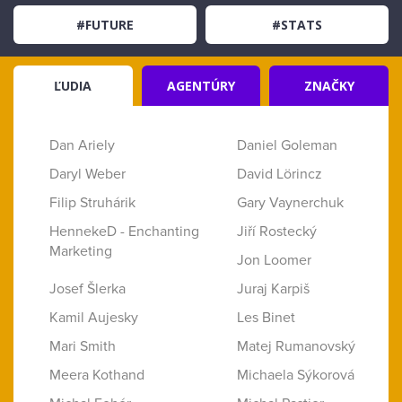
#FUTURE
#STATS
ĽUDIA
AGENTÚRY
ZNAČKY
Dan Ariely
Daniel Goleman
Daryl Weber
David Lörincz
Filip Struhárik
Gary Vaynerchuk
HennekeD - Enchanting
Jiří Rostecký
Marketing
Jon Loomer
Josef Šlerka
Juraj Karpiš
Kamil Aujesky
Les Binet
Mari Smith
Matej Rumanovský
Meera Kothand
Michaela Sýkorová