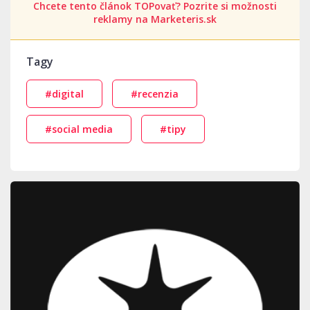
Chcete tento článok TOPovať? Pozrite si možnosti
reklamy na Marketeris.sk
Tagy
#digital
#recenzia
#social media
#tipy